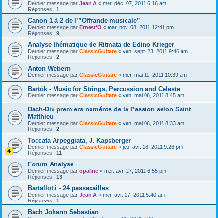
Dernier message par
Jean A
«
mer. déc. 07, 2011 6:16 am
Réponses :
1
Canon 1 à 2 de l’”Offrande musicale”
Dernier message par
Ernest'O
«
mar. nov. 08, 2011 12:41 pm
Réponses :
9
Analyse thématique de Ritmata de Edino Krieger
Dernier message par
ClassicGuitare
«
ven. sept. 23, 2011 9:46 am
Réponses :
2
Anton Webern
Dernier message par
ClassicGuitare
«
mer. mai 11, 2011 10:39 am
Bartók - Music for Strings, Percussion and Celeste
Dernier message par
ClassicGuitare
«
ven. mai 06, 2011 8:45 am
Bach-Dix premiers numéros de la Passion selon Saint
Matthieu
Dernier message par
ClassicGuitare
«
ven. mai 06, 2011 8:33 am
Réponses :
2
Toccata Arpeggiata, J. Kapsberger
Dernier message par
ClassicGuitare
«
jeu. avr. 28, 2011 9:26 pm
Réponses :
11
Forum Analyse
Dernier message par
opaline
«
mer. avr. 27, 2011 6:55 pm
Réponses :
13
Bartallotti - 24 passacailles
Dernier message par
Jean A
«
mer. avr. 27, 2011 5:40 am
Réponses :
1
Bach Johann Sebastian