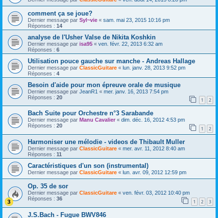
comment ça se joue?
Dernier message par
Syl~vie
«
sam. mai 23, 2015 10:16 pm
Réponses :
14
analyse de l'Usher Valse de Nikita Koshkin
Dernier message par
isa95
«
ven. févr. 22, 2013 6:32 am
Réponses :
6
Utilisation pouce gauche sur manche - Andreas Hallage
Dernier message par
ClassicGuitare
«
lun. janv. 28, 2013 9:52 pm
Réponses :
4
Besoin d'aide pour mon épreuve orale de musique
Dernier message par
JeanR1
«
mer. janv. 16, 2013 7:54 pm
Réponses :
20
1
2
Bach Suite pour Orchestre n°3 Sarabande
Dernier message par
Manu Cavalier
«
dim. déc. 16, 2012 4:53 pm
Réponses :
20
1
2
Harmoniser une mélodie - videos de Thibault Muller
Dernier message par
ClassicGuitare
«
mer. avr. 11, 2012 8:40 am
Réponses :
11
Caractéristiques d'un son (instrumental)
Dernier message par
ClassicGuitare
«
lun. avr. 09, 2012 12:59 pm
Op. 35 de sor
Dernier message par
ClassicGuitare
«
ven. févr. 03, 2012 10:40 pm
Réponses :
36
1
2
3
J.S.Bach - Fugue BWV846