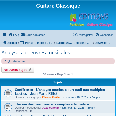
Guitare Classique
FAQ
Nous contacter
S’enregistrer
Connexion
Accueil
Portail
Index du forum
La guitare : instrument, cours et théorie
Notions musicales
Analyses d'oeuvres musicales
Analyses d'oeuvres musicales
Règles du forum
Nouveau sujet
34 sujets • Page
1
sur
1
Sujets
Conférence - L’analyse musicale : un outil aux multiples
facettes - Jean-Marie RENS
Dernier message par
ClassicGuitare
«
ven. mai 16, 2025 12:52 pm
Théorie des fonctions et exemples à la guitare
Dernier message par
Jazz cancan
«
lun. févr. 13, 2023 7:59 pm
Réponses :
9