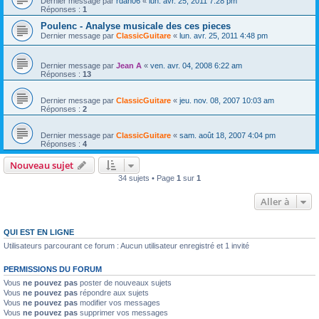
Dernier message par
rdan06
«
lun. avr. 25, 2011 7:28 pm
Réponses :
1
Poulenc - Analyse musicale des ces pieces
Dernier message par
ClassicGuitare
«
lun. avr. 25, 2011 4:48 pm
Dernier message par
Jean A
«
ven. avr. 04, 2008 6:22 am
Réponses :
13
Dernier message par
ClassicGuitare
«
jeu. nov. 08, 2007 10:03 am
Réponses :
2
Dernier message par
ClassicGuitare
«
sam. août 18, 2007 4:04 pm
Réponses :
4
Nouveau sujet
34 sujets • Page
1
sur
1
Aller à
QUI EST EN LIGNE
Utilisateurs parcourant ce forum : Aucun utilisateur enregistré et 1 invité
PERMISSIONS DU FORUM
Vous
ne pouvez pas
poster de nouveaux sujets
Vous
ne pouvez pas
répondre aux sujets
Vous
ne pouvez pas
modifier vos messages
Vous
ne pouvez pas
supprimer vos messages