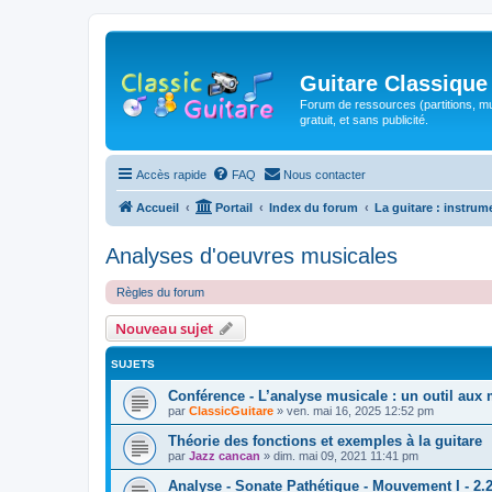
Guitare Classique
Forum de ressources (partitions, mu
gratuit, et sans publicité.
Accès rapide
FAQ
Nous contacter
Accueil
Portail
Index du forum
La guitare : instrum
Analyses d'oeuvres musicales
Règles du forum
Nouveau sujet
SUJETS
Conférence - L’analyse musicale : un outil aux 
par
ClassicGuitare
»
ven. mai 16, 2025 12:52 pm
Théorie des fonctions et exemples à la guitare
par
Jazz cancan
»
dim. mai 09, 2021 11:41 pm
Analyse - Sonate Pathétique - Mouvement I - 2.