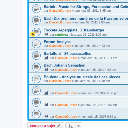
Bartók - Music for Strings, Percussion and Cele
par
ClassicGuitare
»
ven. mai 06, 2011 8:45 am
Bach-Dix premiers numéros de la Passion selon
par
ClassicGuitare
»
lun. mai 02, 2011 9:00 am
Toccata Arpeggiata, J. Kapsberger
par
tambora
»
jeu. avr. 28, 2011 5:39 am
Forum Analyse
par
ClassicGuitare
»
lun. avr. 25, 2011 4:43 pm
Bartallotti - 24 passacailles
par
ClassicGuitare
»
mar. avr. 26, 2011 7:53 am
Bach Johann Sebastian
par
ClassicGuitare
»
lun. avr. 25, 2011 4:52 pm
Poulenc - Analyse musicale des ces pieces
par
ClassicGuitare
»
lun. avr. 25, 2011 4:48 pm
par
ClassicGuitare
»
sam. oct. 13, 2007 5:30 pm
par
ClassicGuitare
»
jeu. nov. 08, 2007 9:55 am
par
ClassicGuitare
»
mer. août 15, 2007 9:39 am
Nouveau sujet