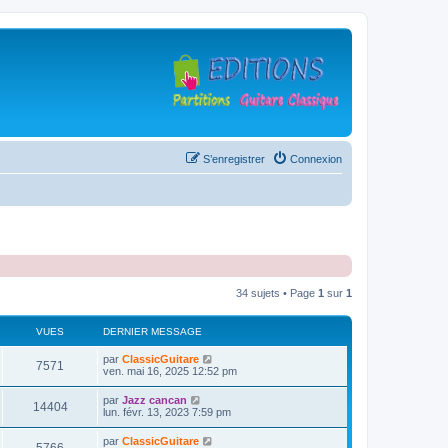
S’enregistrer
Connexion
34 sujets • Page
1
sur
1
VUES
DERNIER MESSAGE
D
par
ClassicGuitare
V
7571
e
ven. mai 16, 2025 12:52 pm
r
u
n
D
par
Jazz cancan
V
14404
i
e
lun. févr. 13, 2023 7:59 pm
e
e
r
r
u
n
D
par
ClassicGuitare
s
m
V
i