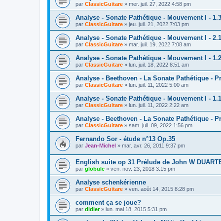
par
ClassicGuitare
»
mer. juil. 27, 2022 4:58 pm
Analyse - Sonate Pathétique - Mouvement I - 1.
par
ClassicGuitare
»
jeu. juil. 21, 2022 7:03 pm
Analyse - Sonate Pathétique - Mouvement I - 2.
par
ClassicGuitare
»
mar. juil. 19, 2022 7:08 am
Analyse - Sonate Pathétique - Mouvement I - 1.
par
ClassicGuitare
»
lun. juil. 18, 2022 8:51 am
Analyse - Beethoven - La Sonate Pathétique - Pr
par
ClassicGuitare
»
lun. juil. 11, 2022 5:00 am
Analyse - Sonate Pathétique - Mouvement I - 1.
par
ClassicGuitare
»
lun. juil. 11, 2022 2:22 am
Analyse - Beethoven - La Sonate Pathétique - Pr
par
ClassicGuitare
»
sam. juil. 09, 2022 1:56 pm
Fernando Sor - étude n°13 Op.35
par
Jean-Michel
»
mar. avr. 26, 2011 9:37 pm
English suite op 31 Prélude de John W DUART
par
globule
»
ven. nov. 23, 2018 3:15 pm
Analyse schenkérienne
par
ClassicGuitare
»
ven. août 14, 2015 8:28 pm
comment ça se joue?
par
didier
»
lun. mai 18, 2015 5:31 pm