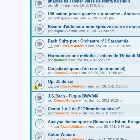
analyse de l'Usher Valse de Nikita Koshkin
par
ISHII
»
mar. févr. 19, 2013 5:47 pm
Utilisation pouce gauche sur manche - Andreas
par
pick qwick
»
lun. janv. 28, 2013 2:45 pm
Besoin d'aide pour mon épreuve orale de musi
par
laupas33
»
mar. janv. 15, 2013 11:40 am
Bach Suite pour Orchestre n°3 Sarabande
par
ClassicGuitare
»
ven. nov. 04, 2011 10:26 am
Harmoniser une mélodie - videos de Thibault M
par
tambora
»
lun. avr. 09, 2012 5:25 am
Caractéristiques d'un son (instrumental)
par
ClassicGuitare
»
lun. avr. 09, 2012 12:59 pm
Op. 35 de sor
par
ClassicGuitare
»
mar. avr. 26, 2011 2:20 pm
J.S.Bach - Fugue BWV846
par
ClassicGuitare
»
mar. déc. 06, 2011 10:25 pm
Canon 1 à 2 de l’”Offrande musicale”
par
ClassicGuitare
»
dim. nov. 06, 2011 11:27 am
Analyse thématique de Ritmata de Edino Kriege
par
ClassicGuitare
»
ven. sept. 09, 2011 9:36 am
Anton Webern
par
ClassicGuitare
»
mer. mai 11, 2011 10:39 am