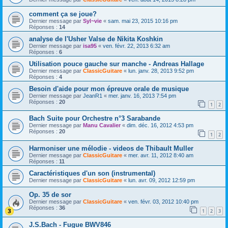
comment ça se joue?
Dernier message par
Syl~vie
«
sam. mai 23, 2015 10:16 pm
Réponses :
14
analyse de l'Usher Valse de Nikita Koshkin
Dernier message par
isa95
«
ven. févr. 22, 2013 6:32 am
Réponses :
6
Utilisation pouce gauche sur manche - Andreas Hallage
Dernier message par
ClassicGuitare
«
lun. janv. 28, 2013 9:52 pm
Réponses :
4
Besoin d'aide pour mon épreuve orale de musique
Dernier message par
JeanR1
«
mer. janv. 16, 2013 7:54 pm
Réponses :
20
1
2
Bach Suite pour Orchestre n°3 Sarabande
Dernier message par
Manu Cavalier
«
dim. déc. 16, 2012 4:53 pm
Réponses :
20
1
2
Harmoniser une mélodie - videos de Thibault Muller
Dernier message par
ClassicGuitare
«
mer. avr. 11, 2012 8:40 am
Réponses :
11
Caractéristiques d'un son (instrumental)
Dernier message par
ClassicGuitare
«
lun. avr. 09, 2012 12:59 pm
Op. 35 de sor
Dernier message par
ClassicGuitare
«
ven. févr. 03, 2012 10:40 pm
Réponses :
36
1
2
3
J.S.Bach - Fugue BWV846