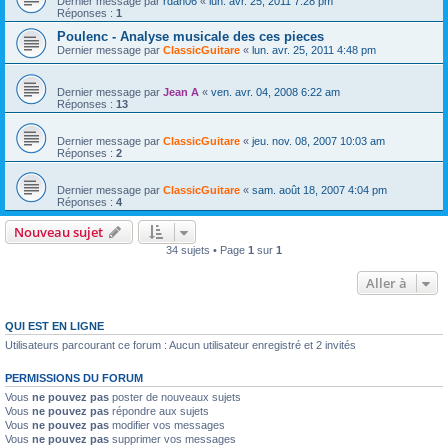
Dernier message par
rdan06
«
lun. avr. 25, 2011 7:28 pm
Réponses :
1
Poulenc - Analyse musicale des ces pieces
Dernier message par
ClassicGuitare
«
lun. avr. 25, 2011 4:48 pm
Dernier message par
Jean A
«
ven. avr. 04, 2008 6:22 am
Réponses :
13
Dernier message par
ClassicGuitare
«
jeu. nov. 08, 2007 10:03 am
Réponses :
2
Dernier message par
ClassicGuitare
«
sam. août 18, 2007 4:04 pm
Réponses :
4
Nouveau sujet
34 sujets • Page
1
sur
1
Aller à
QUI EST EN LIGNE
Utilisateurs parcourant ce forum : Aucun utilisateur enregistré et 2 invités
PERMISSIONS DU FORUM
Vous
ne pouvez pas
poster de nouveaux sujets
Vous
ne pouvez pas
répondre aux sujets
Vous
ne pouvez pas
modifier vos messages
Vous
ne pouvez pas
supprimer vos messages