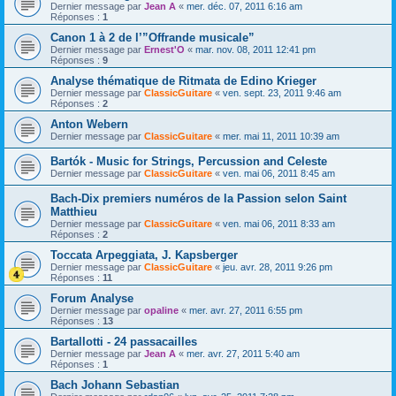
Dernier message par
Jean A
«
mer. déc. 07, 2011 6:16 am
Réponses :
1
Canon 1 à 2 de l’”Offrande musicale”
Dernier message par
Ernest'O
«
mar. nov. 08, 2011 12:41 pm
Réponses :
9
Analyse thématique de Ritmata de Edino Krieger
Dernier message par
ClassicGuitare
«
ven. sept. 23, 2011 9:46 am
Réponses :
2
Anton Webern
Dernier message par
ClassicGuitare
«
mer. mai 11, 2011 10:39 am
Bartók - Music for Strings, Percussion and Celeste
Dernier message par
ClassicGuitare
«
ven. mai 06, 2011 8:45 am
Bach-Dix premiers numéros de la Passion selon Saint
Matthieu
Dernier message par
ClassicGuitare
«
ven. mai 06, 2011 8:33 am
Réponses :
2
Toccata Arpeggiata, J. Kapsberger
Dernier message par
ClassicGuitare
«
jeu. avr. 28, 2011 9:26 pm
Réponses :
11
Forum Analyse
Dernier message par
opaline
«
mer. avr. 27, 2011 6:55 pm
Réponses :
13
Bartallotti - 24 passacailles
Dernier message par
Jean A
«
mer. avr. 27, 2011 5:40 am
Réponses :
1
Bach Johann Sebastian