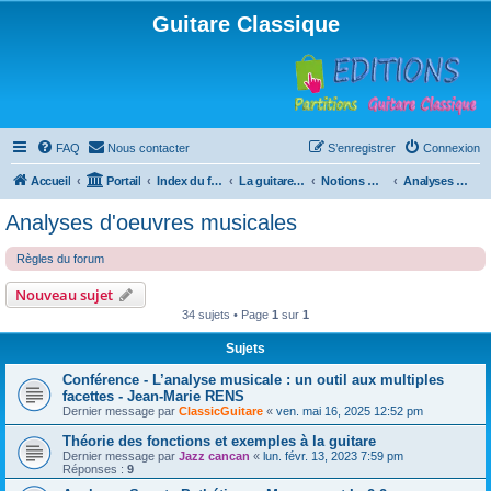
Guitare Classique
FAQ
Nous contacter
S’enregistrer
Connexion
Accueil
Portail
Index du forum
La guitare : instrument, cours et théorie
Notions musicales
Analyses d'oeuvres musicales
Analyses d'oeuvres musicales
Règles du forum
Nouveau sujet
34 sujets • Page
1
sur
1
Sujets
Conférence - L’analyse musicale : un outil aux multiples
facettes - Jean-Marie RENS
Dernier message par
ClassicGuitare
«
ven. mai 16, 2025 12:52 pm
Théorie des fonctions et exemples à la guitare
Dernier message par
Jazz cancan
«
lun. févr. 13, 2023 7:59 pm
Réponses :
9