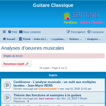
Guitare Classique
FAQ
Nous contacter
S’enregistrer
Connexion
Accueil
Portail
Index du forum
La guitare : instrument, cours et théorie
Notions musicales
Analyses d'oeuvres musicales
Analyses d'oeuvres musicales
Règles du forum
Nouveau sujet
34 sujets • Page
1
sur
1
Sujets
Conférence - L’analyse musicale : un outil aux multiples
facettes - Jean-Marie RENS
Dernier message par
ClassicGuitare
«
ven. mai 16, 2025 12:52 pm
Théorie des fonctions et exemples à la guitare
Dernier message par
Jazz cancan
«
lun. févr. 13, 2023 7:59 pm
Réponses :
9