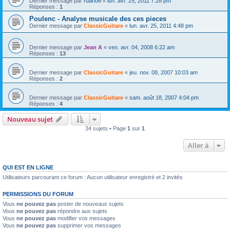
Dernier message par
rdan06
«
lun. avr. 25, 2011 7:28 pm
Réponses :
1
Poulenc - Analyse musicale des ces pieces
Dernier message par
ClassicGuitare
«
lun. avr. 25, 2011 4:48 pm
Dernier message par
Jean A
«
ven. avr. 04, 2008 6:22 am
Réponses :
13
Dernier message par
ClassicGuitare
«
jeu. nov. 08, 2007 10:03 am
Réponses :
2
Dernier message par
ClassicGuitare
«
sam. août 18, 2007 4:04 pm
Réponses :
4
Nouveau sujet
34 sujets • Page
1
sur
1
Aller à
QUI EST EN LIGNE
Utilisateurs parcourant ce forum : Aucun utilisateur enregistré et 2 invités
PERMISSIONS DU FORUM
Vous
ne pouvez pas
poster de nouveaux sujets
Vous
ne pouvez pas
répondre aux sujets
Vous
ne pouvez pas
modifier vos messages
Vous
ne pouvez pas
supprimer vos messages