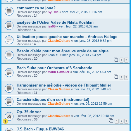
comment ça se joue?
Dernier message par
Syl~vie
«
sam. mai 23, 2015 10:16 pm
Réponses :
14
analyse de l'Usher Valse de Nikita Koshkin
Dernier message par
isa95
«
ven. févr. 22, 2013 6:32 am
Réponses :
6
Utilisation pouce gauche sur manche - Andreas Hallage
Dernier message par
ClassicGuitare
«
lun. janv. 28, 2013 9:52 pm
Réponses :
4
Besoin d'aide pour mon épreuve orale de musique
Dernier message par
JeanR1
«
mer. janv. 16, 2013 7:54 pm
Réponses :
20
1
2
Bach Suite pour Orchestre n°3 Sarabande
Dernier message par
Manu Cavalier
«
dim. déc. 16, 2012 4:53 pm
Réponses :
20
1
2
Harmoniser une mélodie - videos de Thibault Muller
Dernier message par
ClassicGuitare
«
mer. avr. 11, 2012 8:40 am
Réponses :
11
Caractéristiques d'un son (instrumental)
Dernier message par
ClassicGuitare
«
lun. avr. 09, 2012 12:59 pm
Op. 35 de sor
Dernier message par
ClassicGuitare
«
ven. févr. 03, 2012 10:40 pm
Réponses :
36
1
2
3
J.S.Bach - Fugue BWV846