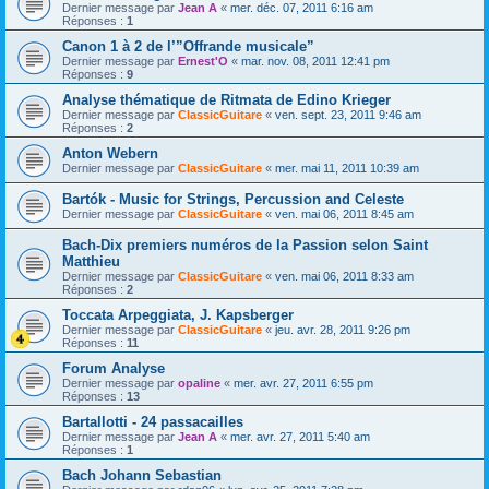
Dernier message par
Jean A
«
mer. déc. 07, 2011 6:16 am
Réponses :
1
Canon 1 à 2 de l’”Offrande musicale”
Dernier message par
Ernest'O
«
mar. nov. 08, 2011 12:41 pm
Réponses :
9
Analyse thématique de Ritmata de Edino Krieger
Dernier message par
ClassicGuitare
«
ven. sept. 23, 2011 9:46 am
Réponses :
2
Anton Webern
Dernier message par
ClassicGuitare
«
mer. mai 11, 2011 10:39 am
Bartók - Music for Strings, Percussion and Celeste
Dernier message par
ClassicGuitare
«
ven. mai 06, 2011 8:45 am
Bach-Dix premiers numéros de la Passion selon Saint
Matthieu
Dernier message par
ClassicGuitare
«
ven. mai 06, 2011 8:33 am
Réponses :
2
Toccata Arpeggiata, J. Kapsberger
Dernier message par
ClassicGuitare
«
jeu. avr. 28, 2011 9:26 pm
Réponses :
11
Forum Analyse
Dernier message par
opaline
«
mer. avr. 27, 2011 6:55 pm
Réponses :
13
Bartallotti - 24 passacailles
Dernier message par
Jean A
«
mer. avr. 27, 2011 5:40 am
Réponses :
1
Bach Johann Sebastian