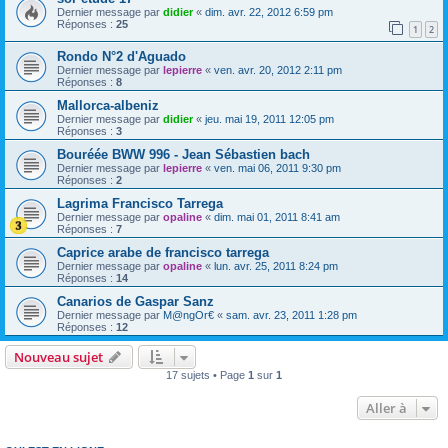
Dernier message par
didier
«
dim. avr. 22, 2012 6:59 pm
Réponses :
25
1
2
Rondo N°2 d'Aguado
Dernier message par
lepierre
«
ven. avr. 20, 2012 2:11 pm
Réponses :
8
Mallorca-albeniz
Dernier message par
didier
«
jeu. mai 19, 2011 12:05 pm
Réponses :
3
Bouréée BWW 996 - Jean Sébastien bach
Dernier message par
lepierre
«
ven. mai 06, 2011 9:30 pm
Réponses :
2
Lagrima Francisco Tarrega
Dernier message par
opaline
«
dim. mai 01, 2011 8:41 am
Réponses :
7
Caprice arabe de francisco tarrega
Dernier message par
opaline
«
lun. avr. 25, 2011 8:24 pm
Réponses :
14
Canarios de Gaspar Sanz
Dernier message par
M@ngOr€
«
sam. avr. 23, 2011 1:28 pm
Réponses :
12
Nouveau sujet
17 sujets • Page
1
sur
1
Aller à