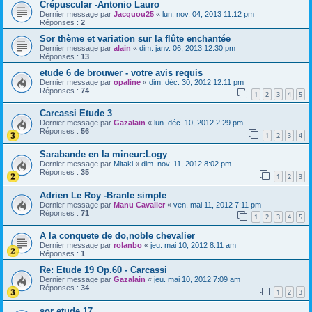
Crépuscular -Antonio Lauro
Dernier message par
Jacquou25
«
lun. nov. 04, 2013 11:12 pm
Réponses :
2
Sor thème et variation sur la flûte enchantée
Dernier message par
alain
«
dim. janv. 06, 2013 12:30 pm
Réponses :
13
etude 6 de brouwer - votre avis requis
Dernier message par
opaline
«
dim. déc. 30, 2012 12:11 pm
Réponses :
74
1
2
3
4
5
Carcassi Etude 3
Dernier message par
Gazalain
«
lun. déc. 10, 2012 2:29 pm
Réponses :
56
1
2
3
4
Sarabande en la mineur:Logy
Dernier message par
Mitaki
«
dim. nov. 11, 2012 8:02 pm
Réponses :
35
1
2
3
Adrien Le Roy -Branle simple
Dernier message par
Manu Cavalier
«
ven. mai 11, 2012 7:11 pm
Réponses :
71
1
2
3
4
5
A la conquete de do,noble chevalier
Dernier message par
rolanbo
«
jeu. mai 10, 2012 8:11 am
Réponses :
1
Re: Etude 19 Op.60 - Carcassi
Dernier message par
Gazalain
«
jeu. mai 10, 2012 7:09 am
Réponses :
34
1
2
3
sor etude 17