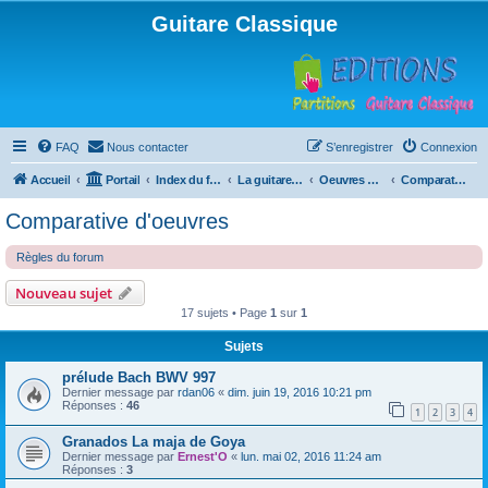
Guitare Classique
FAQ
Nous contacter
S’enregistrer
Connexion
Accueil
Portail
Index du forum
La guitare : instrument, cours et théorie
Oeuvres à la loupe
Comparative d'oeuvres
Comparative d'oeuvres
Règles du forum
Nouveau sujet
17 sujets • Page
1
sur
1
Sujets
prélude Bach BWV 997
Dernier message par
rdan06
«
dim. juin 19, 2016 10:21 pm
Réponses :
46
1
2
3
4
Granados La maja de Goya
Dernier message par
Ernest'O
«
lun. mai 02, 2016 11:24 am
Réponses :
3