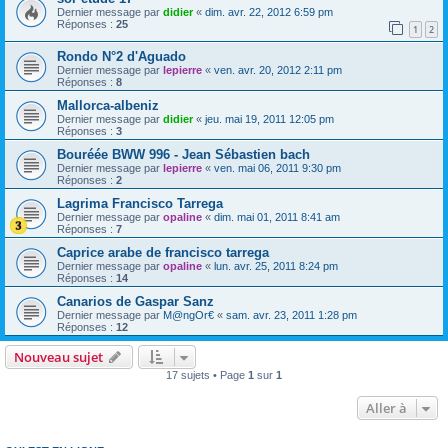
Dernier message par
didier
«
dim. avr. 22, 2012 6:59 pm
Réponses :
25
1
2
Rondo N°2 d'Aguado
Dernier message par
lepierre
«
ven. avr. 20, 2012 2:11 pm
Réponses :
8
Mallorca-albeniz
Dernier message par
didier
«
jeu. mai 19, 2011 12:05 pm
Réponses :
3
Bouréée BWW 996 - Jean Sébastien bach
Dernier message par
lepierre
«
ven. mai 06, 2011 9:30 pm
Réponses :
2
Lagrima Francisco Tarrega
Dernier message par
opaline
«
dim. mai 01, 2011 8:41 am
Réponses :
7
Caprice arabe de francisco tarrega
Dernier message par
opaline
«
lun. avr. 25, 2011 8:24 pm
Réponses :
14
Canarios de Gaspar Sanz
Dernier message par
M@ngOr€
«
sam. avr. 23, 2011 1:28 pm
Réponses :
12
Nouveau sujet
17 sujets • Page
1
sur
1
Aller à