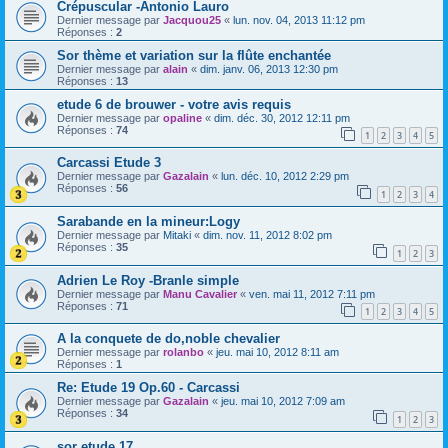
Crépuscular -Antonio Lauro
Dernier message par
Jacquou25
«
lun. nov. 04, 2013 11:12 pm
Réponses :
2
Sor thème et variation sur la flûte enchantée
Dernier message par
alain
«
dim. janv. 06, 2013 12:30 pm
Réponses :
13
etude 6 de brouwer - votre avis requis
Dernier message par
opaline
«
dim. déc. 30, 2012 12:11 pm
Réponses :
74
1
2
3
4
5
Carcassi Etude 3
Dernier message par
Gazalain
«
lun. déc. 10, 2012 2:29 pm
Réponses :
56
1
2
3
4
Sarabande en la mineur:Logy
Dernier message par
Mitaki
«
dim. nov. 11, 2012 8:02 pm
Réponses :
35
1
2
3
Adrien Le Roy -Branle simple
Dernier message par
Manu Cavalier
«
ven. mai 11, 2012 7:11 pm
Réponses :
71
1
2
3
4
5
A la conquete de do,noble chevalier
Dernier message par
rolanbo
«
jeu. mai 10, 2012 8:11 am
Réponses :
1
Re: Etude 19 Op.60 - Carcassi
Dernier message par
Gazalain
«
jeu. mai 10, 2012 7:09 am
Réponses :
34
1
2
3
sor etude 17