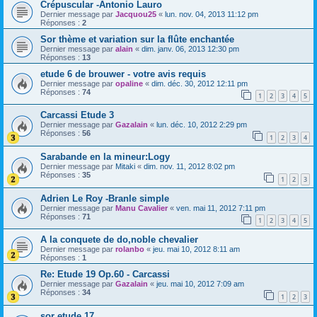
Crépuscular -Antonio Lauro
Dernier message par
Jacquou25
«
lun. nov. 04, 2013 11:12 pm
Réponses :
2
Sor thème et variation sur la flûte enchantée
Dernier message par
alain
«
dim. janv. 06, 2013 12:30 pm
Réponses :
13
etude 6 de brouwer - votre avis requis
Dernier message par
opaline
«
dim. déc. 30, 2012 12:11 pm
Réponses :
74
1
2
3
4
5
Carcassi Etude 3
Dernier message par
Gazalain
«
lun. déc. 10, 2012 2:29 pm
Réponses :
56
1
2
3
4
Sarabande en la mineur:Logy
Dernier message par
Mitaki
«
dim. nov. 11, 2012 8:02 pm
Réponses :
35
1
2
3
Adrien Le Roy -Branle simple
Dernier message par
Manu Cavalier
«
ven. mai 11, 2012 7:11 pm
Réponses :
71
1
2
3
4
5
A la conquete de do,noble chevalier
Dernier message par
rolanbo
«
jeu. mai 10, 2012 8:11 am
Réponses :
1
Re: Etude 19 Op.60 - Carcassi
Dernier message par
Gazalain
«
jeu. mai 10, 2012 7:09 am
Réponses :
34
1
2
3
sor etude 17