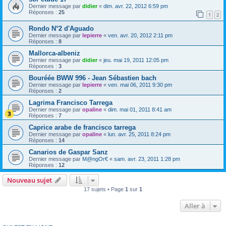
Dernier message par
didier
«
dim. avr. 22, 2012 6:59 pm
Réponses :
25
1
2
Rondo N°2 d'Aguado
Dernier message par
lepierre
«
ven. avr. 20, 2012 2:11 pm
Réponses :
8
Mallorca-albeniz
Dernier message par
didier
«
jeu. mai 19, 2011 12:05 pm
Réponses :
3
Bouréée BWW 996 - Jean Sébastien bach
Dernier message par
lepierre
«
ven. mai 06, 2011 9:30 pm
Réponses :
2
Lagrima Francisco Tarrega
Dernier message par
opaline
«
dim. mai 01, 2011 8:41 am
Réponses :
7
Caprice arabe de francisco tarrega
Dernier message par
opaline
«
lun. avr. 25, 2011 8:24 pm
Réponses :
14
Canarios de Gaspar Sanz
Dernier message par
M@ngOr€
«
sam. avr. 23, 2011 1:28 pm
Réponses :
12
Nouveau sujet
17 sujets • Page
1
sur
1
Aller à