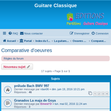
Guitare Classique
FAQ
Nous contacter
S’enregistrer
Connexion
Accueil
Portail
Index du forum
La guitare : instrument, cours et théorie
Oeuvres à la loupe
Comparative d'oeuvres
Comparative d'oeuvres
Règles du forum
Nouveau sujet
17 sujets • Page
1
sur
1
Sujets
prélude Bach BWV 997
Dernier message par
rdan06
«
dim. juin 19, 2016 10:21 pm
Réponses :
46
1
2
3
4
Granados La maja de Goya
Dernier message par
Ernest'O
«
lun. mai 02, 2016 11:24 am
Réponses :
3