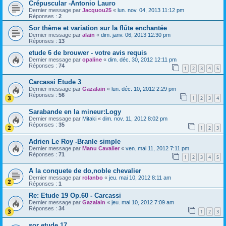
Crépuscular -Antonio Lauro
Dernier message par
Jacquou25
«
lun. nov. 04, 2013 11:12 pm
Réponses :
2
Sor thème et variation sur la flûte enchantée
Dernier message par
alain
«
dim. janv. 06, 2013 12:30 pm
Réponses :
13
etude 6 de brouwer - votre avis requis
Dernier message par
opaline
«
dim. déc. 30, 2012 12:11 pm
Réponses :
74
1
2
3
4
5
Carcassi Etude 3
Dernier message par
Gazalain
«
lun. déc. 10, 2012 2:29 pm
Réponses :
56
1
2
3
4
Sarabande en la mineur:Logy
Dernier message par
Mitaki
«
dim. nov. 11, 2012 8:02 pm
Réponses :
35
1
2
3
Adrien Le Roy -Branle simple
Dernier message par
Manu Cavalier
«
ven. mai 11, 2012 7:11 pm
Réponses :
71
1
2
3
4
5
A la conquete de do,noble chevalier
Dernier message par
rolanbo
«
jeu. mai 10, 2012 8:11 am
Réponses :
1
Re: Etude 19 Op.60 - Carcassi
Dernier message par
Gazalain
«
jeu. mai 10, 2012 7:09 am
Réponses :
34
1
2
3
sor etude 17