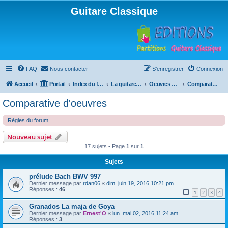
Guitare Classique
FAQ
Nous contacter
S’enregistrer
Connexion
Accueil
Portail
Index du forum
La guitare : instrument, cours et théorie
Oeuvres à la loupe
Comparative d'oeuvres
Comparative d'oeuvres
Règles du forum
Nouveau sujet
17 sujets • Page
1
sur
1
Sujets
prélude Bach BWV 997
Dernier message par
rdan06
«
dim. juin 19, 2016 10:21 pm
Réponses :
46
1
2
3
4
Granados La maja de Goya
Dernier message par
Ernest'O
«
lun. mai 02, 2016 11:24 am
Réponses :
3