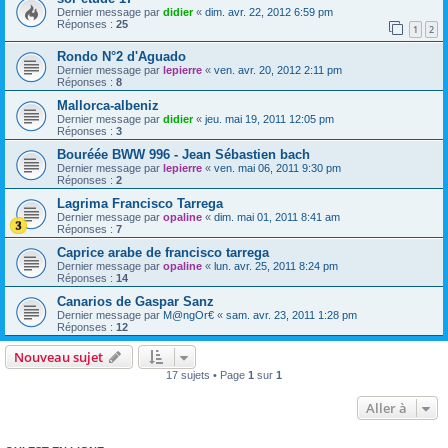
Dernier message par
didier
«
dim. avr. 22, 2012 6:59 pm
Réponses :
25
1
2
Rondo N°2 d'Aguado
Dernier message par
lepierre
«
ven. avr. 20, 2012 2:11 pm
Réponses :
8
Mallorca-albeniz
Dernier message par
didier
«
jeu. mai 19, 2011 12:05 pm
Réponses :
3
Bouréée BWW 996 - Jean Sébastien bach
Dernier message par
lepierre
«
ven. mai 06, 2011 9:30 pm
Réponses :
2
Lagrima Francisco Tarrega
Dernier message par
opaline
«
dim. mai 01, 2011 8:41 am
Réponses :
7
Caprice arabe de francisco tarrega
Dernier message par
opaline
«
lun. avr. 25, 2011 8:24 pm
Réponses :
14
Canarios de Gaspar Sanz
Dernier message par
M@ngOr€
«
sam. avr. 23, 2011 1:28 pm
Réponses :
12
Nouveau sujet
17 sujets • Page
1
sur
1
Aller à