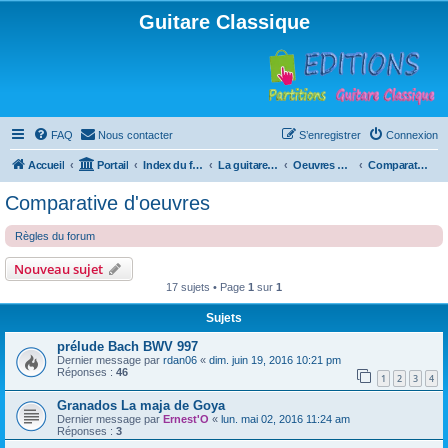
Guitare Classique
FAQ
Nous contacter
S’enregistrer
Connexion
Accueil
Portail
Index du forum
La guitare : instrument, cours et théorie
Oeuvres à la loupe
Comparative d'oeuvres
Comparative d'oeuvres
Règles du forum
Nouveau sujet
17 sujets • Page
1
sur
1
Sujets
prélude Bach BWV 997
Dernier message par
rdan06
«
dim. juin 19, 2016 10:21 pm
Réponses :
46
1
2
3
4
Granados La maja de Goya
Dernier message par
Ernest'O
«
lun. mai 02, 2016 11:24 am
Réponses :
3