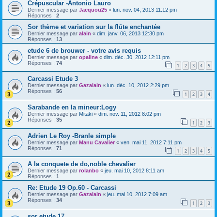
Crépuscular -Antonio Lauro
Dernier message par
Jacquou25
«
lun. nov. 04, 2013 11:12 pm
Réponses :
2
Sor thème et variation sur la flûte enchantée
Dernier message par
alain
«
dim. janv. 06, 2013 12:30 pm
Réponses :
13
etude 6 de brouwer - votre avis requis
Dernier message par
opaline
«
dim. déc. 30, 2012 12:11 pm
Réponses :
74
1
2
3
4
5
Carcassi Etude 3
Dernier message par
Gazalain
«
lun. déc. 10, 2012 2:29 pm
Réponses :
56
1
2
3
4
Sarabande en la mineur:Logy
Dernier message par
Mitaki
«
dim. nov. 11, 2012 8:02 pm
Réponses :
35
1
2
3
Adrien Le Roy -Branle simple
Dernier message par
Manu Cavalier
«
ven. mai 11, 2012 7:11 pm
Réponses :
71
1
2
3
4
5
A la conquete de do,noble chevalier
Dernier message par
rolanbo
«
jeu. mai 10, 2012 8:11 am
Réponses :
1
Re: Etude 19 Op.60 - Carcassi
Dernier message par
Gazalain
«
jeu. mai 10, 2012 7:09 am
Réponses :
34
1
2
3
sor etude 17