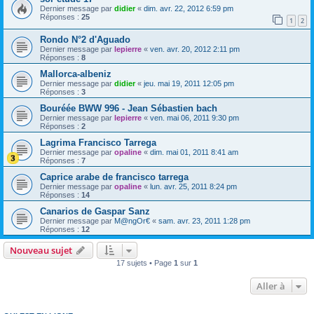
Dernier message par
didier
«
dim. avr. 22, 2012 6:59 pm
Réponses :
25
1
2
Rondo N°2 d'Aguado
Dernier message par
lepierre
«
ven. avr. 20, 2012 2:11 pm
Réponses :
8
Mallorca-albeniz
Dernier message par
didier
«
jeu. mai 19, 2011 12:05 pm
Réponses :
3
Bouréée BWW 996 - Jean Sébastien bach
Dernier message par
lepierre
«
ven. mai 06, 2011 9:30 pm
Réponses :
2
Lagrima Francisco Tarrega
Dernier message par
opaline
«
dim. mai 01, 2011 8:41 am
Réponses :
7
Caprice arabe de francisco tarrega
Dernier message par
opaline
«
lun. avr. 25, 2011 8:24 pm
Réponses :
14
Canarios de Gaspar Sanz
Dernier message par
M@ngOr€
«
sam. avr. 23, 2011 1:28 pm
Réponses :
12
Nouveau sujet
17 sujets • Page
1
sur
1
Aller à