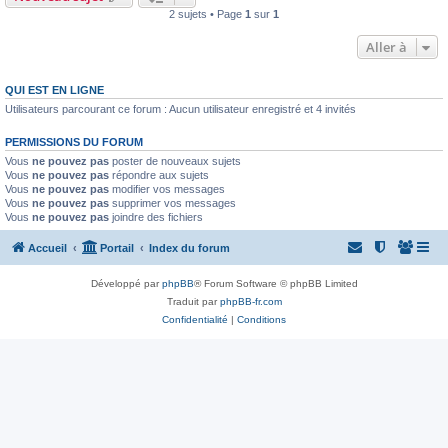
2 sujets • Page
1
sur
1
Aller à
QUI EST EN LIGNE
Utilisateurs parcourant ce forum : Aucun utilisateur enregistré et 4 invités
PERMISSIONS DU FORUM
Vous
ne pouvez pas
poster de nouveaux sujets
Vous
ne pouvez pas
répondre aux sujets
Vous
ne pouvez pas
modifier vos messages
Vous
ne pouvez pas
supprimer vos messages
Vous
ne pouvez pas
joindre des fichiers
Accueil
Portail
Index du forum
Développé par
phpBB
® Forum Software © phpBB Limited
Traduit par
phpBB-fr.com
Confidentialité
|
Conditions