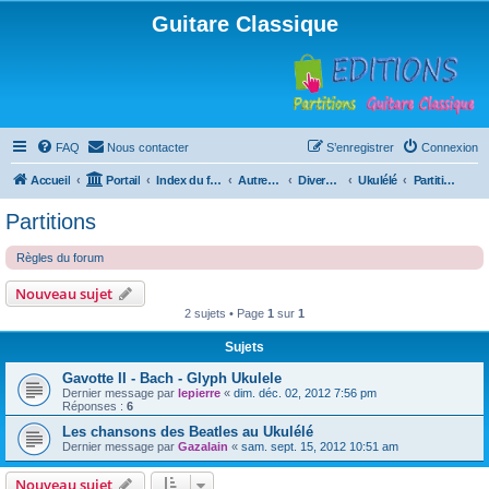
Guitare Classique
FAQ
Nous contacter
S’enregistrer
Connexion
Accueil
Portail
Index du forum
Autres instruments à cordes pincées, ou styles
Divers instruments
Ukulélé
Partitions
Partitions
Règles du forum
Nouveau sujet
2 sujets • Page
1
sur
1
Sujets
Gavotte II - Bach - Glyph Ukulele
Dernier message par
lepierre
«
dim. déc. 02, 2012 7:56 pm
Réponses :
6
Les chansons des Beatles au Ukulélé
Dernier message par
Gazalain
«
sam. sept. 15, 2012 10:51 am
Nouveau sujet