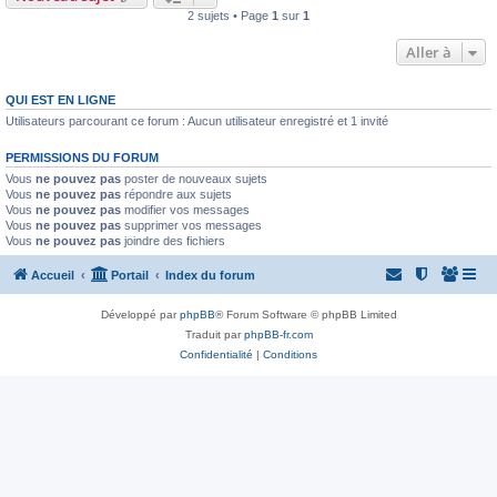
2 sujets • Page
1
sur
1
Aller à
QUI EST EN LIGNE
Utilisateurs parcourant ce forum : Aucun utilisateur enregistré et 1 invité
PERMISSIONS DU FORUM
Vous
ne pouvez pas
poster de nouveaux sujets
Vous
ne pouvez pas
répondre aux sujets
Vous
ne pouvez pas
modifier vos messages
Vous
ne pouvez pas
supprimer vos messages
Vous
ne pouvez pas
joindre des fichiers
Accueil
Portail
Index du forum
Développé par
phpBB
® Forum Software © phpBB Limited
Traduit par
phpBB-fr.com
Confidentialité
|
Conditions