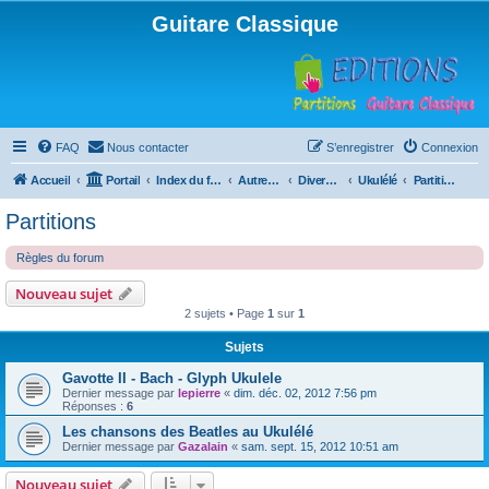
Guitare Classique
FAQ
Nous contacter
S’enregistrer
Connexion
Accueil
Portail
Index du forum
Autres instruments à cordes pincées, ou styles
Divers instruments
Ukulélé
Partitions
Partitions
Règles du forum
Nouveau sujet
2 sujets • Page
1
sur
1
Sujets
Gavotte II - Bach - Glyph Ukulele
Dernier message par
lepierre
«
dim. déc. 02, 2012 7:56 pm
Réponses :
6
Les chansons des Beatles au Ukulélé
Dernier message par
Gazalain
«
sam. sept. 15, 2012 10:51 am
Nouveau sujet