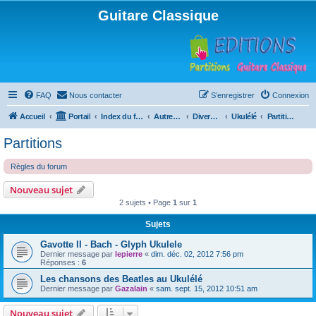
Guitare Classique
FAQ
Nous contacter
S’enregistrer
Connexion
Accueil
Portail
Index du forum
Autres instruments à cordes pincées, ou styles
Divers instruments
Ukulélé
Partitions
Partitions
Règles du forum
Nouveau sujet
2 sujets • Page
1
sur
1
Sujets
Gavotte II - Bach - Glyph Ukulele
Dernier message par
lepierre
«
dim. déc. 02, 2012 7:56 pm
Réponses :
6
Les chansons des Beatles au Ukulélé
Dernier message par
Gazalain
«
sam. sept. 15, 2012 10:51 am
Nouveau sujet