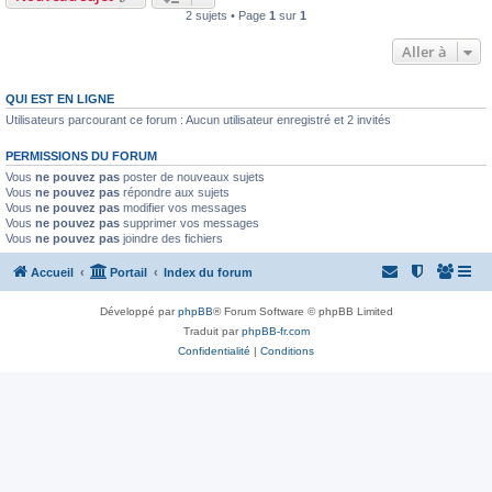
2 sujets • Page
1
sur
1
Aller à
QUI EST EN LIGNE
Utilisateurs parcourant ce forum : Aucun utilisateur enregistré et 2 invités
PERMISSIONS DU FORUM
Vous
ne pouvez pas
poster de nouveaux sujets
Vous
ne pouvez pas
répondre aux sujets
Vous
ne pouvez pas
modifier vos messages
Vous
ne pouvez pas
supprimer vos messages
Vous
ne pouvez pas
joindre des fichiers
Accueil
Portail
Index du forum
Développé par
phpBB
® Forum Software © phpBB Limited
Traduit par
phpBB-fr.com
Confidentialité
|
Conditions