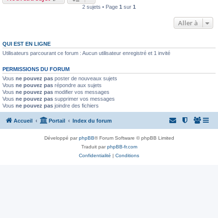
2 sujets • Page
1
sur
1
Aller à
QUI EST EN LIGNE
Utilisateurs parcourant ce forum : Aucun utilisateur enregistré et 1 invité
PERMISSIONS DU FORUM
Vous
ne pouvez pas
poster de nouveaux sujets
Vous
ne pouvez pas
répondre aux sujets
Vous
ne pouvez pas
modifier vos messages
Vous
ne pouvez pas
supprimer vos messages
Vous
ne pouvez pas
joindre des fichiers
Accueil
Portail
Index du forum
Développé par
phpBB
® Forum Software © phpBB Limited
Traduit par
phpBB-fr.com
Confidentialité
|
Conditions