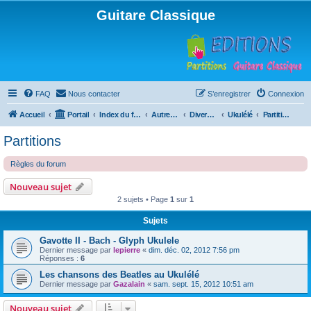
Guitare Classique
FAQ
Nous contacter
S’enregistrer
Connexion
Accueil
Portail
Index du forum
Autres instruments à cordes pincées, ou styles
Divers instruments
Ukulélé
Partitions
Partitions
Règles du forum
Nouveau sujet
2 sujets • Page
1
sur
1
Sujets
Gavotte II - Bach - Glyph Ukulele
Dernier message par
lepierre
«
dim. déc. 02, 2012 7:56 pm
Réponses :
6
Les chansons des Beatles au Ukulélé
Dernier message par
Gazalain
«
sam. sept. 15, 2012 10:51 am
Nouveau sujet