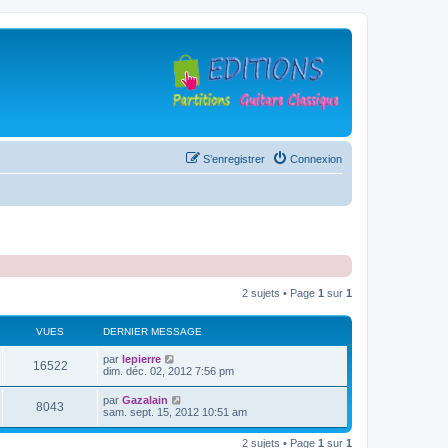
S’enregistrer
Connexion
2 sujets • Page
1
sur
1
VUES
DERNIER MESSAGE
D
par
lepierre
V
16522
e
dim. déc. 02, 2012 7:56 pm
r
u
n
D
par
Gazalain
V
8043
i
e
sam. sept. 15, 2012 10:51 am
e
e
r
r
u
n
s
m
2 sujets • Page
1
sur
1
i