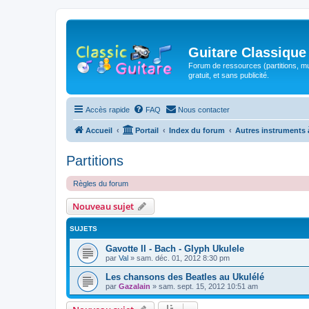
Guitare Classique
Forum de ressources (partitions, mu
gratuit, et sans publicité.
Accès rapide
FAQ
Nous contacter
Accueil
Portail
Index du forum
Autres instruments 
Partitions
Règles du forum
Nouveau sujet
SUJETS
Gavotte II - Bach - Glyph Ukulele
par
Val
»
sam. déc. 01, 2012 8:30 pm
Les chansons des Beatles au Ukulélé
par
Gazalain
»
sam. sept. 15, 2012 10:51 am