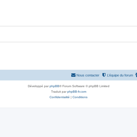
p
n
o
s
n
e
s
s
e
s
Nous contacter
L’équipe du forum
Développé par
phpBB
® Forum Software © phpBB Limited
Traduit par
phpBB-fr.com
Confidentialité
|
Conditions