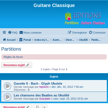
Guitare Classique
FAQ
Nous contacter
S’enregistrer
Connexion
Accueil
Portail
Index du forum
Autres instruments à cordes pincées, ou styles
Divers instruments
Ukulélé
Partitions
Partitions
Règles du forum
Nouveau sujet
2 sujets • Page
1
sur
1
Sujets
Gavotte II - Bach - Glyph Ukulele
Dernier message par
lepierre
«
dim. déc. 02, 2012 7:56 pm
Réponses :
6
Les chansons des Beatles au Ukulélé
Dernier message par
Gazalain
«
sam. sept. 15, 2012 10:51 am
Nouveau sujet