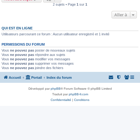
2 sujets • Page
1
sur
1
Aller à
QUI EST EN LIGNE
Utilisateurs parcourant ce forum : Aucun utilisateur enregistré et 1 invité
PERMISSIONS DU FORUM
Vous
ne pouvez pas
poster de nouveaux sujets
Vous
ne pouvez pas
répondre aux sujets
Vous
ne pouvez pas
modifier vos messages
Vous
ne pouvez pas
supprimer vos messages
Vous
ne pouvez pas
joindre des fichiers
Accueil
Portail
Index du forum
Développé par
phpBB
® Forum Software © phpBB Limited
Traduit par
phpBB-fr.com
Confidentialité
|
Conditions