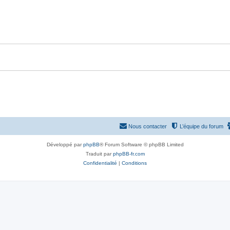
p
n
o
s
n
e
s
s
e
s
Nous contacter
L’équipe du forum
Développé par
phpBB
® Forum Software © phpBB Limited
Traduit par
phpBB-fr.com
Confidentialité
|
Conditions