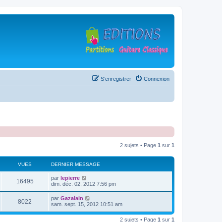
S’enregistrer
Connexion
2 sujets • Page
1
sur
1
VUES
DERNIER MESSAGE
D
par
lepierre
V
16495
e
dim. déc. 02, 2012 7:56 pm
r
u
n
D
par
Gazalain
V
8022
i
e
sam. sept. 15, 2012 10:51 am
e
e
r
r
u
n
s
m
2 sujets • Page
1
sur
1
i