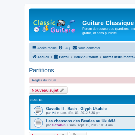
Guitare Classique
Forum de ressources (partitions, mu
gratuit, et sans publicité.
Accès rapide
FAQ
Nous contacter
Accueil
Portail
Index du forum
Autres instruments 
Partitions
Règles du forum
Nouveau sujet
SUJETS
Gavotte II - Bach - Glyph Ukulele
par
Val
»
sam. déc. 01, 2012 8:30 pm
Les chansons des Beatles au Ukulélé
par
Gazalain
»
sam. sept. 15, 2012 10:51 am