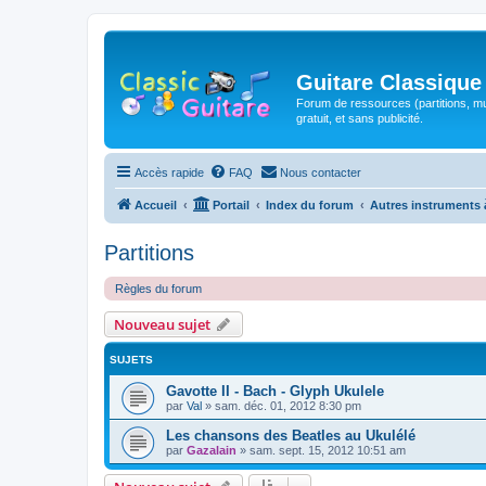
Guitare Classique
Forum de ressources (partitions, mu
gratuit, et sans publicité.
Accès rapide
FAQ
Nous contacter
Accueil
Portail
Index du forum
Autres instruments 
Partitions
Règles du forum
Nouveau sujet
SUJETS
Gavotte II - Bach - Glyph Ukulele
par
Val
»
sam. déc. 01, 2012 8:30 pm
Les chansons des Beatles au Ukulélé
par
Gazalain
»
sam. sept. 15, 2012 10:51 am