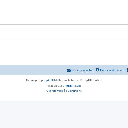
p
n
o
s
n
e
s
s
e
s
Nous contacter
L’équipe du forum
Développé par
phpBB
® Forum Software © phpBB Limited
Traduit par
phpBB-fr.com
Confidentialité
|
Conditions