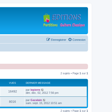
S’enregistrer
Connexion
2 sujets • Page
1
sur
1
VUES
DERNIER MESSAGE
D
par
lepierre
V
16492
e
dim. déc. 02, 2012 7:56 pm
r
u
n
D
par
Gazalain
V
8016
i
e
sam. sept. 15, 2012 10:51 am
e
e
r
r
u
n
s
m
2 sujets • Page
1
sur
1
i