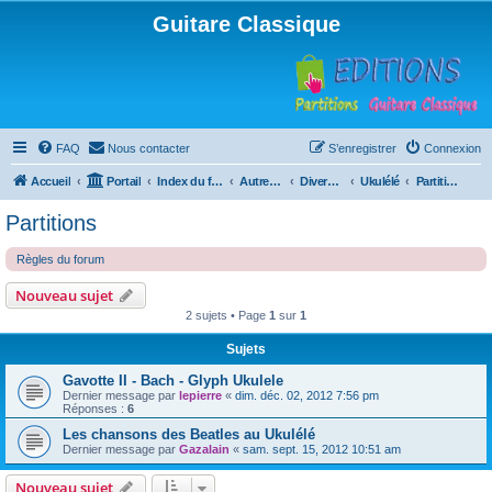
Guitare Classique
FAQ
Nous contacter
S’enregistrer
Connexion
Accueil
Portail
Index du forum
Autres instruments à cordes pincées, ou styles
Divers instruments
Ukulélé
Partitions
Partitions
Règles du forum
Nouveau sujet
2 sujets • Page
1
sur
1
Sujets
Gavotte II - Bach - Glyph Ukulele
Dernier message par
lepierre
«
dim. déc. 02, 2012 7:56 pm
Réponses :
6
Les chansons des Beatles au Ukulélé
Dernier message par
Gazalain
«
sam. sept. 15, 2012 10:51 am
Nouveau sujet