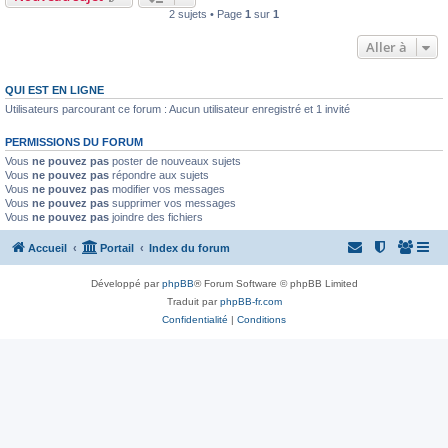
2 sujets • Page
1
sur
1
Aller à
QUI EST EN LIGNE
Utilisateurs parcourant ce forum : Aucun utilisateur enregistré et 1 invité
PERMISSIONS DU FORUM
Vous
ne pouvez pas
poster de nouveaux sujets
Vous
ne pouvez pas
répondre aux sujets
Vous
ne pouvez pas
modifier vos messages
Vous
ne pouvez pas
supprimer vos messages
Vous
ne pouvez pas
joindre des fichiers
Accueil
Portail
Index du forum
Développé par
phpBB
® Forum Software © phpBB Limited
Traduit par
phpBB-fr.com
Confidentialité
|
Conditions