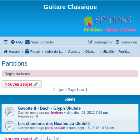
Guitare Classique
FAQ
Nous contacter
S’enregistrer
Connexion
Accueil
Portail
Index du forum
Autres instruments à cordes pincées, ou styles
Divers instruments
Ukulélé
Partitions
Partitions
Règles du forum
Nouveau sujet
2 sujets • Page
1
sur
1
Sujets
Gavotte II - Bach - Glyph Ukulele
Dernier message par
lepierre
«
dim. déc. 02, 2012 7:56 pm
Réponses :
6
Les chansons des Beatles au Ukulélé
Dernier message par
Gazalain
«
sam. sept. 15, 2012 10:51 am
Nouveau sujet