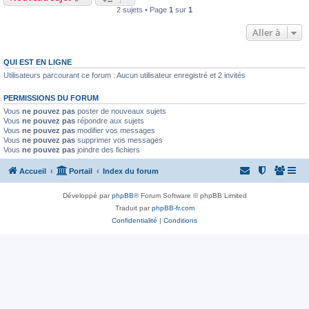
2 sujets • Page
1
sur
1
Aller à
QUI EST EN LIGNE
Utilisateurs parcourant ce forum : Aucun utilisateur enregistré et 2 invités
PERMISSIONS DU FORUM
Vous
ne pouvez pas
poster de nouveaux sujets
Vous
ne pouvez pas
répondre aux sujets
Vous
ne pouvez pas
modifier vos messages
Vous
ne pouvez pas
supprimer vos messages
Vous
ne pouvez pas
joindre des fichiers
Accueil
Portail
Index du forum
Développé par
phpBB
® Forum Software © phpBB Limited
Traduit par
phpBB-fr.com
Confidentialité
|
Conditions