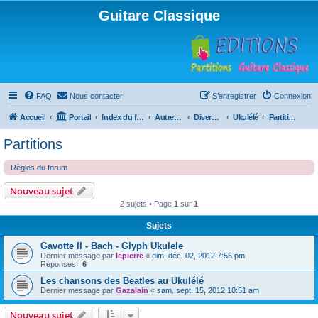
Guitare Classique
FAQ
Nous contacter
S’enregistrer
Connexion
Accueil
Portail
Index du forum
Autres instruments à cordes pincées, ou styles
Divers instruments
Ukulélé
Partitions
Partitions
Règles du forum
Nouveau sujet
2 sujets • Page
1
sur
1
Sujets
Gavotte II - Bach - Glyph Ukulele
Dernier message par
lepierre
«
dim. déc. 02, 2012 7:56 pm
Réponses :
6
Les chansons des Beatles au Ukulélé
Dernier message par
Gazalain
«
sam. sept. 15, 2012 10:51 am
Nouveau sujet