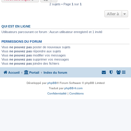
2 sujets • Page
1
sur
1
Aller à
QUI EST EN LIGNE
Utilisateurs parcourant ce forum : Aucun utilisateur enregistré et 1 invité
PERMISSIONS DU FORUM
Vous
ne pouvez pas
poster de nouveaux sujets
Vous
ne pouvez pas
répondre aux sujets
Vous
ne pouvez pas
modifier vos messages
Vous
ne pouvez pas
supprimer vos messages
Vous
ne pouvez pas
joindre des fichiers
Accueil
Portail
Index du forum
Développé par
phpBB
® Forum Software © phpBB Limited
Traduit par
phpBB-fr.com
Confidentialité
|
Conditions