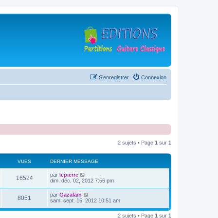
S’enregistrer
Connexion
2 sujets • Page
1
sur
1
VUES
DERNIER MESSAGE
D
par
lepierre
V
16524
e
dim. déc. 02, 2012 7:56 pm
r
u
n
D
par
Gazalain
V
8051
i
e
sam. sept. 15, 2012 10:51 am
e
e
r
r
u
n
s
m
2 sujets • Page
1
sur
1
i