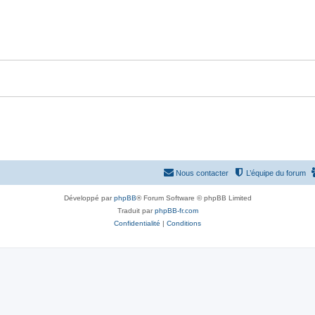
p
n
o
s
n
e
s
s
e
s
Nous contacter
L’équipe du forum
Développé par
phpBB
® Forum Software © phpBB Limited
Traduit par
phpBB-fr.com
Confidentialité
|
Conditions