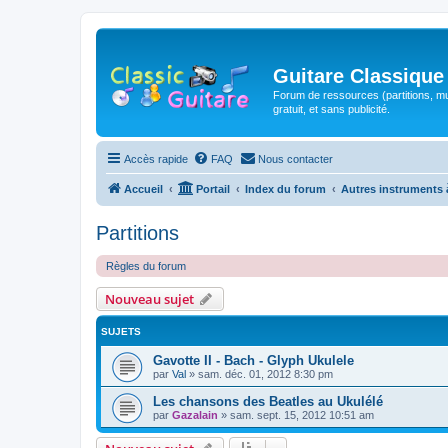
Guitare Classique
Forum de ressources (partitions, mu
gratuit, et sans publicité.
Accès rapide
FAQ
Nous contacter
Accueil
Portail
Index du forum
Autres instruments 
Partitions
Règles du forum
Nouveau sujet
SUJETS
Gavotte II - Bach - Glyph Ukulele
par
Val
»
sam. déc. 01, 2012 8:30 pm
Les chansons des Beatles au Ukulélé
par
Gazalain
»
sam. sept. 15, 2012 10:51 am