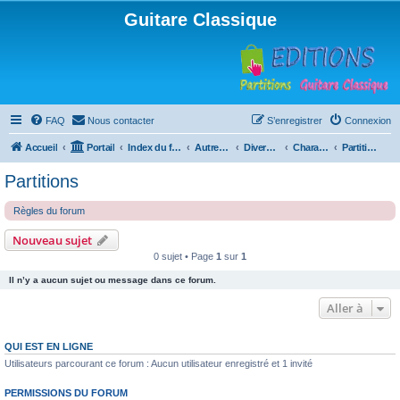
Guitare Classique
FAQ
Nous contacter
S’enregistrer
Connexion
Accueil
Portail
Index du forum
Autres instruments à cordes pincées, ou styles
Divers instruments
Charango
Partitions
Partitions
Règles du forum
Nouveau sujet
0 sujet • Page
1
sur
1
Il n’y a aucun sujet ou message dans ce forum.
Aller à
QUI EST EN LIGNE
Utilisateurs parcourant ce forum : Aucun utilisateur enregistré et 1 invité
PERMISSIONS DU FORUM