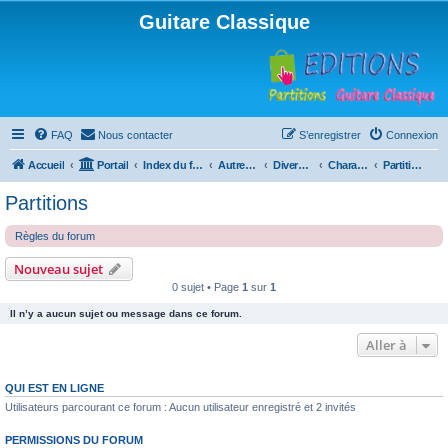
Guitare Classique
FAQ
Nous contacter
S’enregistrer
Connexion
Accueil
Portail
Index du forum
Autres instruments à cordes pincées, ou styles
Divers instruments
Charango
Partitions
Partitions
Règles du forum
Nouveau sujet
0 sujet • Page
1
sur
1
Il n’y a aucun sujet ou message dans ce forum.
Aller à
QUI EST EN LIGNE
Utilisateurs parcourant ce forum : Aucun utilisateur enregistré et 2 invités
PERMISSIONS DU FORUM