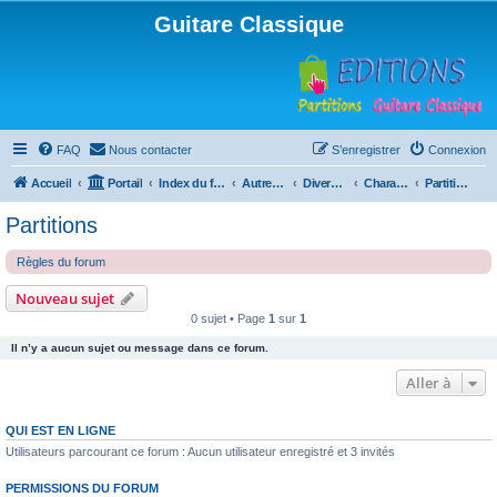
Guitare Classique
FAQ
Nous contacter
S’enregistrer
Connexion
Accueil
Portail
Index du forum
Autres instruments à cordes pincées, ou styles
Divers instruments
Charango
Partitions
Partitions
Règles du forum
Nouveau sujet
0 sujet • Page
1
sur
1
Il n’y a aucun sujet ou message dans ce forum.
Aller à
QUI EST EN LIGNE
Utilisateurs parcourant ce forum : Aucun utilisateur enregistré et 3 invités
PERMISSIONS DU FORUM