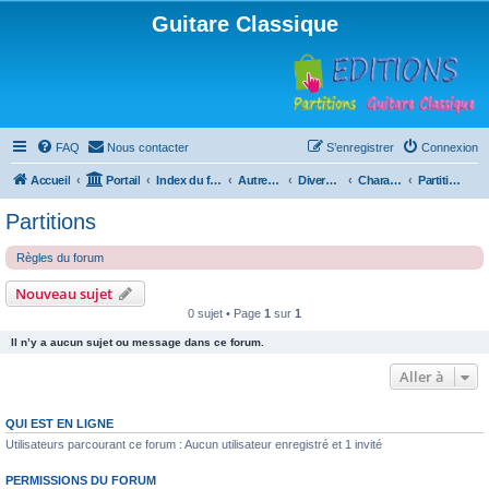
Guitare Classique
FAQ
Nous contacter
S’enregistrer
Connexion
Accueil
Portail
Index du forum
Autres instruments à cordes pincées, ou styles
Divers instruments
Charango
Partitions
Partitions
Règles du forum
Nouveau sujet
0 sujet • Page
1
sur
1
Il n’y a aucun sujet ou message dans ce forum.
Aller à
QUI EST EN LIGNE
Utilisateurs parcourant ce forum : Aucun utilisateur enregistré et 1 invité
PERMISSIONS DU FORUM