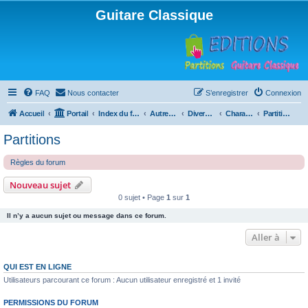
Guitare Classique
FAQ
Nous contacter
S’enregistrer
Connexion
Accueil
Portail
Index du forum
Autres instruments à cordes pincées, ou styles
Divers instruments
Charango
Partitions
Partitions
Règles du forum
Nouveau sujet
0 sujet • Page
1
sur
1
Il n’y a aucun sujet ou message dans ce forum.
Aller à
QUI EST EN LIGNE
Utilisateurs parcourant ce forum : Aucun utilisateur enregistré et 1 invité
PERMISSIONS DU FORUM