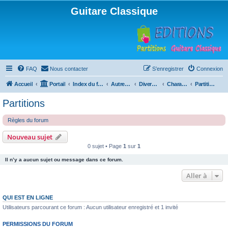
Guitare Classique
FAQ
Nous contacter
S’enregistrer
Connexion
Accueil
Portail
Index du forum
Autres instruments à cordes pincées, ou styles
Divers instruments
Charango
Partitions
Partitions
Règles du forum
Nouveau sujet
0 sujet • Page
1
sur
1
Il n’y a aucun sujet ou message dans ce forum.
Aller à
QUI EST EN LIGNE
Utilisateurs parcourant ce forum : Aucun utilisateur enregistré et 1 invité
PERMISSIONS DU FORUM