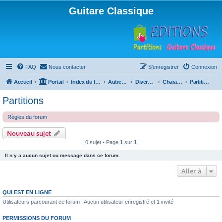
Guitare Classique
FAQ
Nous contacter
S’enregistrer
Connexion
Accueil
Portail
Index du forum
Autres instruments à cordes pincées, ou styles
Divers instruments
Charango
Partitions
Partitions
Règles du forum
Nouveau sujet
0 sujet • Page
1
sur
1
Il n’y a aucun sujet ou message dans ce forum.
Aller à
QUI EST EN LIGNE
Utilisateurs parcourant ce forum : Aucun utilisateur enregistré et 1 invité
PERMISSIONS DU FORUM