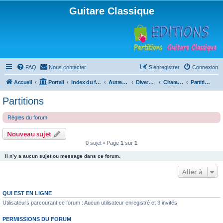
Guitare Classique
FAQ
Nous contacter
S’enregistrer
Connexion
Accueil
Portail
Index du forum
Autres instruments à cordes pincées, ou styles
Divers instruments
Charango
Partitions
Partitions
Règles du forum
Nouveau sujet
0 sujet • Page
1
sur
1
Il n’y a aucun sujet ou message dans ce forum.
Aller à
QUI EST EN LIGNE
Utilisateurs parcourant ce forum : Aucun utilisateur enregistré et 3 invités
PERMISSIONS DU FORUM