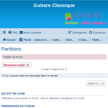
Guitare Classique
FAQ
Nous contacter
S’enregistrer
Connexion
Accueil
Portail
Index du forum
Autres instruments à cordes pincées, ou styles
Divers instruments
Charango
Partitions
Partitions
Règles du forum
Nouveau sujet
0 sujet • Page
1
sur
1
Il n’y a aucun sujet ou message dans ce forum.
Aller à
QUI EST EN LIGNE
Utilisateurs parcourant ce forum : Aucun utilisateur enregistré et 1 invité
PERMISSIONS DU FORUM