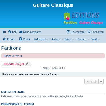
Guitare Classique
FAQ
Nous contacter
S’enregistrer
Connexion
Accueil
Portail
Index du forum
Autres instruments à cordes pincées, ou styles
Divers instruments
Charango
Partitions
Partitions
Règles du forum
Nouveau sujet
0 sujet • Page
1
sur
1
Il n’y a aucun sujet ou message dans ce forum.
Aller à
QUI EST EN LIGNE
Utilisateurs parcourant ce forum : Aucun utilisateur enregistré et 1 invité
PERMISSIONS DU FORUM