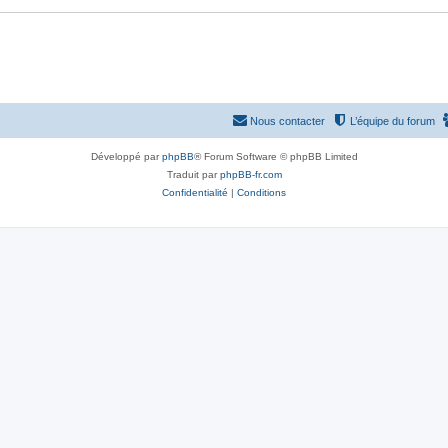
Nous contacter
L’équipe du forum
Développé par
phpBB
® Forum Software © phpBB Limited
Traduit par
phpBB-fr.com
Confidentialité
|
Conditions