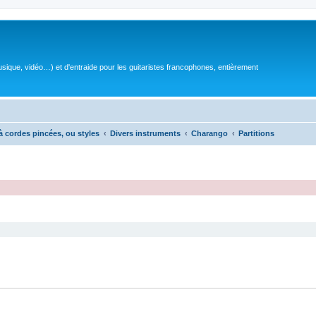
sique, vidéo…) et d'entraide pour les guitaristes francophones, entièrement
à cordes pincées, ou styles
Divers instruments
Charango
Partitions