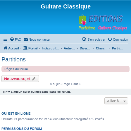
Guitare Classique
FAQ
Nous contacter
S’enregistrer
Connexion
Accueil
Portail
Index du forum
Autres instruments à cordes pincées, ou styles
Divers instruments
Charango
Partitions
Partitions
Règles du forum
Nouveau sujet
0 sujet • Page
1
sur
1
Il n’y a aucun sujet ou message dans ce forum.
Aller à
QUI EST EN LIGNE
Utilisateurs parcourant ce forum : Aucun utilisateur enregistré et 5 invités
PERMISSIONS DU FORUM