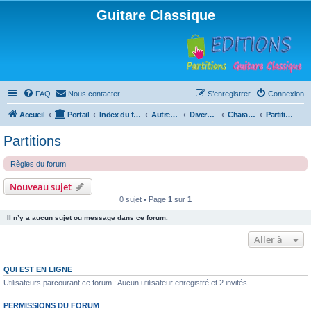
Guitare Classique
FAQ
Nous contacter
S’enregistrer
Connexion
Accueil
Portail
Index du forum
Autres instruments à cordes pincées, ou styles
Divers instruments
Charango
Partitions
Partitions
Règles du forum
Nouveau sujet
0 sujet • Page
1
sur
1
Il n’y a aucun sujet ou message dans ce forum.
Aller à
QUI EST EN LIGNE
Utilisateurs parcourant ce forum : Aucun utilisateur enregistré et 2 invités
PERMISSIONS DU FORUM