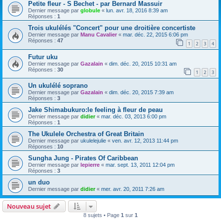
Petite fleur - S Bechet - par Bernard Massuir
Dernier message par
globule
«
lun. avr. 18, 2016 8:39 am
Réponses :
1
Trois ukulélés "Concert" pour une droitière concertiste
Dernier message par
Manu Cavalier
«
mar. déc. 22, 2015 6:06 pm
Réponses :
47
1
2
3
4
Futur uku
Dernier message par
Gazalain
«
dim. déc. 20, 2015 10:31 am
Réponses :
30
1
2
3
Un ukulélé soprano
Dernier message par
Gazalain
«
dim. déc. 20, 2015 7:39 am
Réponses :
3
Jake Shimabukuro:le feeling à fleur de peau
Dernier message par
didier
«
mar. déc. 03, 2013 6:00 pm
Réponses :
1
The Ukulele Orchestra of Great Britain
Dernier message par
ukulelejulie
«
ven. avr. 12, 2013 11:44 pm
Réponses :
10
Sungha Jung - Pirates Of Caribbean
Dernier message par
lepierre
«
mar. sept. 13, 2011 12:04 pm
Réponses :
3
un duo
Dernier message par
didier
«
mer. avr. 20, 2011 7:26 am
Nouveau sujet
8 sujets • Page
1
sur
1