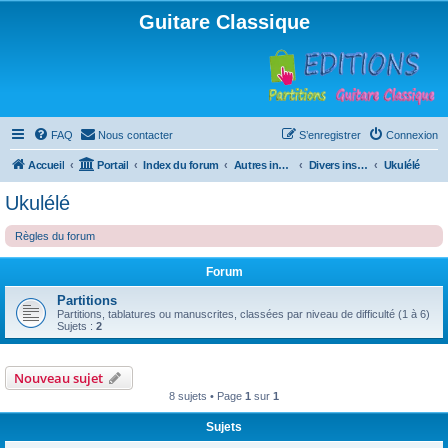
Guitare Classique
FAQ
Nous contacter
S’enregistrer
Connexion
Accueil
Portail
Index du forum
Autres instruments à cordes pincées, ou styles
Divers instruments
Ukulélé
Ukulélé
Règles du forum
Forum
Partitions
Partitions, tablatures ou manuscrites, classées par niveau de difficulté (1 à 6)
Sujets :
2
Nouveau sujet
8 sujets • Page
1
sur
1
Sujets