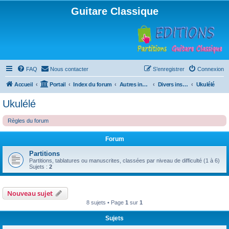
Guitare Classique
FAQ
Nous contacter
S’enregistrer
Connexion
Accueil
Portail
Index du forum
Autres instruments à cordes pincées, ou styles
Divers instruments
Ukulélé
Ukulélé
Règles du forum
Forum
Partitions
Partitions, tablatures ou manuscrites, classées par niveau de difficulté (1 à 6)
Sujets :
2
Nouveau sujet
8 sujets • Page
1
sur
1
Sujets