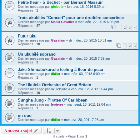
Petite fleur - S Bechet - par Bernard Massuir
Dernier message par
globule
«
lun. avr. 18, 2016 8:39 am
Réponses :
1
Trois ukulélés "Concert" pour une droitière concertiste
Dernier message par
Manu Cavalier
«
mar. déc. 22, 2015 6:06 pm
Réponses :
47
1
2
3
4
Futur uku
Dernier message par
Gazalain
«
dim. déc. 20, 2015 10:31 am
Réponses :
30
1
2
3
Un ukulélé soprano
Dernier message par
Gazalain
«
dim. déc. 20, 2015 7:39 am
Réponses :
3
Jake Shimabukuro:le feeling à fleur de peau
Dernier message par
didier
«
mar. déc. 03, 2013 6:00 pm
Réponses :
1
The Ukulele Orchestra of Great Britain
Dernier message par
ukulelejulie
«
ven. avr. 12, 2013 11:44 pm
Réponses :
10
Sungha Jung - Pirates Of Caribbean
Dernier message par
lepierre
«
mar. sept. 13, 2011 12:04 pm
Réponses :
3
un duo
Dernier message par
didier
«
mer. avr. 20, 2011 7:26 am
Nouveau sujet
8 sujets • Page
1
sur
1