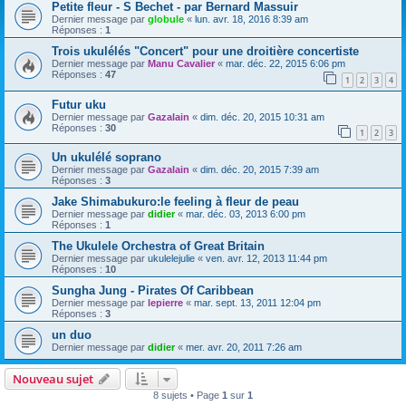
Petite fleur - S Bechet - par Bernard Massuir
Dernier message par
globule
«
lun. avr. 18, 2016 8:39 am
Réponses :
1
Trois ukulélés "Concert" pour une droitière concertiste
Dernier message par
Manu Cavalier
«
mar. déc. 22, 2015 6:06 pm
Réponses :
47
1
2
3
4
Futur uku
Dernier message par
Gazalain
«
dim. déc. 20, 2015 10:31 am
Réponses :
30
1
2
3
Un ukulélé soprano
Dernier message par
Gazalain
«
dim. déc. 20, 2015 7:39 am
Réponses :
3
Jake Shimabukuro:le feeling à fleur de peau
Dernier message par
didier
«
mar. déc. 03, 2013 6:00 pm
Réponses :
1
The Ukulele Orchestra of Great Britain
Dernier message par
ukulelejulie
«
ven. avr. 12, 2013 11:44 pm
Réponses :
10
Sungha Jung - Pirates Of Caribbean
Dernier message par
lepierre
«
mar. sept. 13, 2011 12:04 pm
Réponses :
3
un duo
Dernier message par
didier
«
mer. avr. 20, 2011 7:26 am
Nouveau sujet
8 sujets • Page
1
sur
1