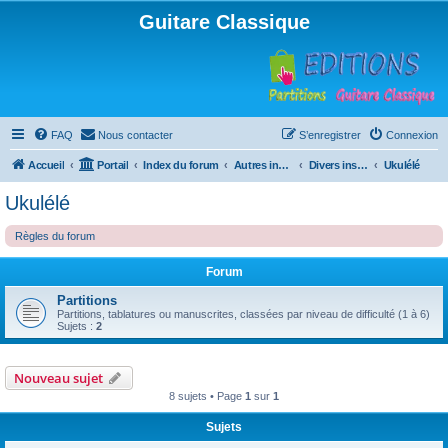
Guitare Classique
FAQ
Nous contacter
S’enregistrer
Connexion
Accueil
Portail
Index du forum
Autres instruments à cordes pincées, ou styles
Divers instruments
Ukulélé
Ukulélé
Règles du forum
Forum
Partitions
Partitions, tablatures ou manuscrites, classées par niveau de difficulté (1 à 6)
Sujets :
2
Nouveau sujet
8 sujets • Page
1
sur
1
Sujets