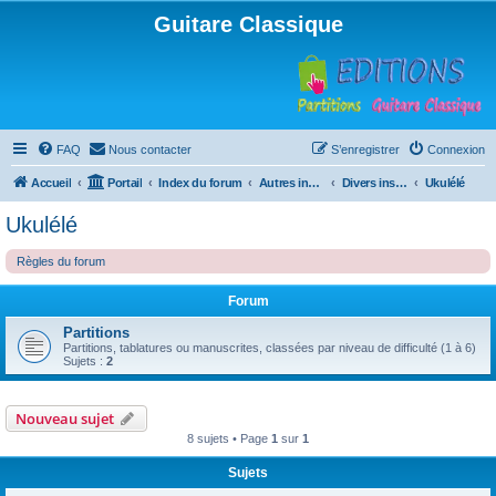
Guitare Classique
FAQ
Nous contacter
S’enregistrer
Connexion
Accueil
Portail
Index du forum
Autres instruments à cordes pincées, ou styles
Divers instruments
Ukulélé
Ukulélé
Règles du forum
Forum
Partitions
Partitions, tablatures ou manuscrites, classées par niveau de difficulté (1 à 6)
Sujets :
2
Nouveau sujet
8 sujets • Page
1
sur
1
Sujets