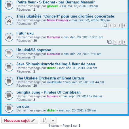
Petite fleur - S Bechet - par Bernard Massuir
Dernier message par
globule
«
lun. avr. 18, 2016 8:39 am
Réponses :
1
Trois ukulélés "Concert" pour une droitière concertiste
Dernier message par
Manu Cavalier
«
mar. déc. 22, 2015 6:06 pm
Réponses :
47
1
2
3
4
Futur uku
Dernier message par
Gazalain
«
dim. déc. 20, 2015 10:31 am
Réponses :
30
1
2
3
Un ukulélé soprano
Dernier message par
Gazalain
«
dim. déc. 20, 2015 7:39 am
Réponses :
3
Jake Shimabukuro:le feeling à fleur de peau
Dernier message par
didier
«
mar. déc. 03, 2013 6:00 pm
Réponses :
1
The Ukulele Orchestra of Great Britain
Dernier message par
ukulelejulie
«
ven. avr. 12, 2013 11:44 pm
Réponses :
10
Sungha Jung - Pirates Of Caribbean
Dernier message par
lepierre
«
mar. sept. 13, 2011 12:04 pm
Réponses :
3
un duo
Dernier message par
didier
«
mer. avr. 20, 2011 7:26 am
Nouveau sujet
8 sujets • Page
1
sur
1