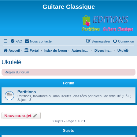
Guitare Classique
FAQ
Nous contacter
S’enregistrer
Connexion
Accueil
Portail
Index du forum
Autres instruments à cordes pincées, ou styles
Divers instruments
Ukulélé
Ukulélé
Règles du forum
Forum
Partitions
Partitions, tablatures ou manuscrites, classées par niveau de difficulté (1 à 6)
Sujets :
2
Nouveau sujet
8 sujets • Page
1
sur
1
Sujets