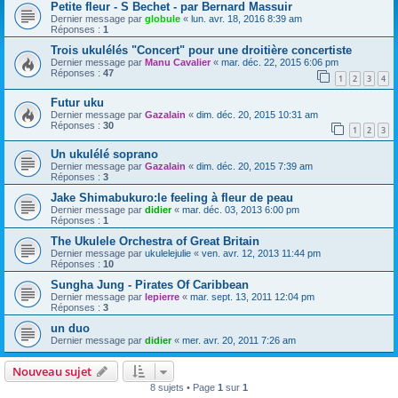
Petite fleur - S Bechet - par Bernard Massuir
Dernier message par
globule
«
lun. avr. 18, 2016 8:39 am
Réponses :
1
Trois ukulélés "Concert" pour une droitière concertiste
Dernier message par
Manu Cavalier
«
mar. déc. 22, 2015 6:06 pm
Réponses :
47
1
2
3
4
Futur uku
Dernier message par
Gazalain
«
dim. déc. 20, 2015 10:31 am
Réponses :
30
1
2
3
Un ukulélé soprano
Dernier message par
Gazalain
«
dim. déc. 20, 2015 7:39 am
Réponses :
3
Jake Shimabukuro:le feeling à fleur de peau
Dernier message par
didier
«
mar. déc. 03, 2013 6:00 pm
Réponses :
1
The Ukulele Orchestra of Great Britain
Dernier message par
ukulelejulie
«
ven. avr. 12, 2013 11:44 pm
Réponses :
10
Sungha Jung - Pirates Of Caribbean
Dernier message par
lepierre
«
mar. sept. 13, 2011 12:04 pm
Réponses :
3
un duo
Dernier message par
didier
«
mer. avr. 20, 2011 7:26 am
Nouveau sujet
8 sujets • Page
1
sur
1