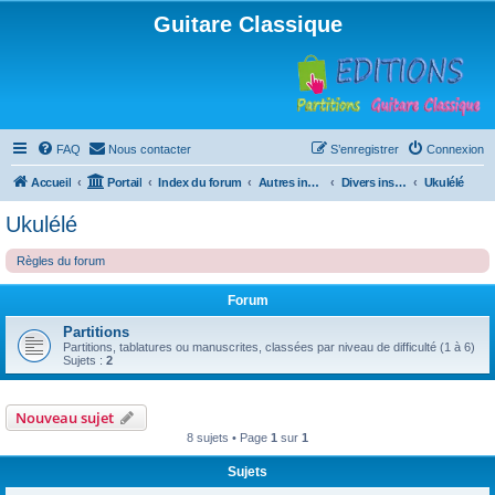
Guitare Classique
FAQ
Nous contacter
S’enregistrer
Connexion
Accueil
Portail
Index du forum
Autres instruments à cordes pincées, ou styles
Divers instruments
Ukulélé
Ukulélé
Règles du forum
Forum
Partitions
Partitions, tablatures ou manuscrites, classées par niveau de difficulté (1 à 6)
Sujets :
2
Nouveau sujet
8 sujets • Page
1
sur
1
Sujets