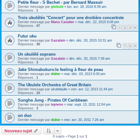
Petite fleur - S Bechet - par Bernard Massuir
Dernier message par
globule
«
lun. avr. 18, 2016 8:39 am
Réponses :
1
Trois ukulélés "Concert" pour une droitière concertiste
Dernier message par
Manu Cavalier
«
mar. déc. 22, 2015 6:06 pm
Réponses :
47
1
2
3
4
Futur uku
Dernier message par
Gazalain
«
dim. déc. 20, 2015 10:31 am
Réponses :
30
1
2
3
Un ukulélé soprano
Dernier message par
Gazalain
«
dim. déc. 20, 2015 7:39 am
Réponses :
3
Jake Shimabukuro:le feeling à fleur de peau
Dernier message par
didier
«
mar. déc. 03, 2013 6:00 pm
Réponses :
1
The Ukulele Orchestra of Great Britain
Dernier message par
ukulelejulie
«
ven. avr. 12, 2013 11:44 pm
Réponses :
10
Sungha Jung - Pirates Of Caribbean
Dernier message par
lepierre
«
mar. sept. 13, 2011 12:04 pm
Réponses :
3
un duo
Dernier message par
didier
«
mer. avr. 20, 2011 7:26 am
Nouveau sujet
8 sujets • Page
1
sur
1