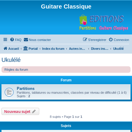
Guitare Classique
FAQ
Nous contacter
S’enregistrer
Connexion
Accueil
Portail
Index du forum
Autres instruments à cordes pincées, ou styles
Divers instruments
Ukulélé
Ukulélé
Règles du forum
Forum
Partitions
Partitions, tablatures ou manuscrites, classées par niveau de difficulté (1 à 6)
Sujets :
2
Nouveau sujet
8 sujets • Page
1
sur
1
Sujets