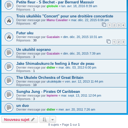
Petite fleur - S Bechet - par Bernard Massuir
Dernier message par
globule
«
lun. avr. 18, 2016 8:39 am
Réponses :
1
Trois ukulélés "Concert" pour une droitière concertiste
Dernier message par
Manu Cavalier
«
mar. déc. 22, 2015 6:06 pm
Réponses :
47
1
2
3
4
Futur uku
Dernier message par
Gazalain
«
dim. déc. 20, 2015 10:31 am
Réponses :
30
1
2
3
Un ukulélé soprano
Dernier message par
Gazalain
«
dim. déc. 20, 2015 7:39 am
Réponses :
3
Jake Shimabukuro:le feeling à fleur de peau
Dernier message par
didier
«
mar. déc. 03, 2013 6:00 pm
Réponses :
1
The Ukulele Orchestra of Great Britain
Dernier message par
ukulelejulie
«
ven. avr. 12, 2013 11:44 pm
Réponses :
10
Sungha Jung - Pirates Of Caribbean
Dernier message par
lepierre
«
mar. sept. 13, 2011 12:04 pm
Réponses :
3
un duo
Dernier message par
didier
«
mer. avr. 20, 2011 7:26 am
Nouveau sujet
8 sujets • Page
1
sur
1