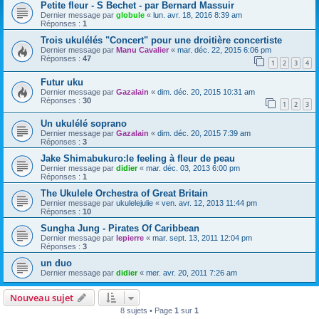
Petite fleur - S Bechet - par Bernard Massuir
Dernier message par
globule
«
lun. avr. 18, 2016 8:39 am
Réponses :
1
Trois ukulélés "Concert" pour une droitière concertiste
Dernier message par
Manu Cavalier
«
mar. déc. 22, 2015 6:06 pm
Réponses :
47
1
2
3
4
Futur uku
Dernier message par
Gazalain
«
dim. déc. 20, 2015 10:31 am
Réponses :
30
1
2
3
Un ukulélé soprano
Dernier message par
Gazalain
«
dim. déc. 20, 2015 7:39 am
Réponses :
3
Jake Shimabukuro:le feeling à fleur de peau
Dernier message par
didier
«
mar. déc. 03, 2013 6:00 pm
Réponses :
1
The Ukulele Orchestra of Great Britain
Dernier message par
ukulelejulie
«
ven. avr. 12, 2013 11:44 pm
Réponses :
10
Sungha Jung - Pirates Of Caribbean
Dernier message par
lepierre
«
mar. sept. 13, 2011 12:04 pm
Réponses :
3
un duo
Dernier message par
didier
«
mer. avr. 20, 2011 7:26 am
Nouveau sujet
8 sujets • Page
1
sur
1