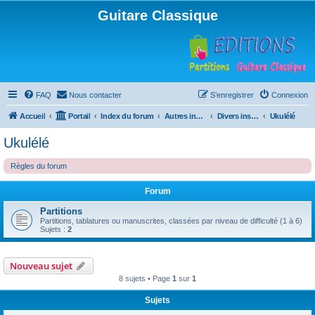
Guitare Classique
FAQ
Nous contacter
S’enregistrer
Connexion
Accueil
Portail
Index du forum
Autres instruments à cordes pincées, ou styles
Divers instruments
Ukulélé
Ukulélé
Règles du forum
Forum
Partitions
Partitions, tablatures ou manuscrites, classées par niveau de difficulté (1 à 6)
Sujets :
2
Nouveau sujet
8 sujets • Page
1
sur
1
Sujets