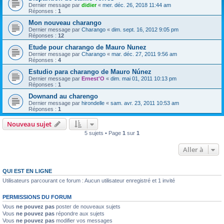
Dernier message par
didier
«
mer. déc. 26, 2018 11:44 am
Réponses :
1
Mon nouveau charango
Dernier message par
Charango
«
dim. sept. 16, 2012 9:05 pm
Réponses :
12
Etude pour charango de Mauro Nunez
Dernier message par
Charango
«
mar. déc. 27, 2011 9:56 am
Réponses :
4
Estudio para charango de Mauro Núnez
Dernier message par
Ernest'O
«
dim. mai 01, 2011 10:13 pm
Réponses :
1
Downand au charengo
Dernier message par
hirondelle
«
sam. avr. 23, 2011 10:53 am
Réponses :
1
Nouveau sujet
5 sujets • Page
1
sur
1
Aller à
QUI EST EN LIGNE
Utilisateurs parcourant ce forum : Aucun utilisateur enregistré et 1 invité
PERMISSIONS DU FORUM
Vous
ne pouvez pas
poster de nouveaux sujets
Vous
ne pouvez pas
répondre aux sujets
Vous
ne pouvez pas
modifier vos messages