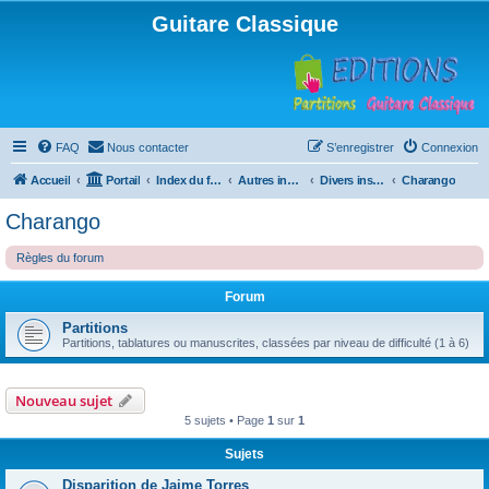
Guitare Classique
FAQ
Nous contacter
S’enregistrer
Connexion
Accueil
Portail
Index du forum
Autres instruments à cordes pincées, ou styles
Divers instruments
Charango
Charango
Règles du forum
Forum
Partitions
Partitions, tablatures ou manuscrites, classées par niveau de difficulté (1 à 6)
Nouveau sujet
5 sujets • Page
1
sur
1
Sujets
Disparition de Jaime Torres