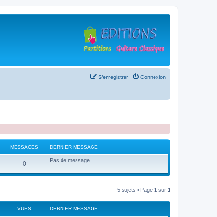
S’enregistrer
Connexion
MESSAGES
DERNIER MESSAGE
Pas de message
M
0
e
s
5 sujets • Page
1
sur
1
s
VUES
DERNIER MESSAGE
a