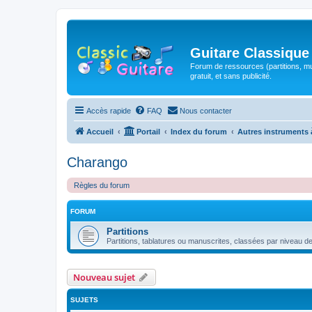
Guitare Classique
Forum de ressources (partitions, mu
gratuit, et sans publicité.
Accès rapide
FAQ
Nous contacter
Accueil
Portail
Index du forum
Autres instruments 
Charango
Règles du forum
FORUM
Partitions
Partitions, tablatures ou manuscrites, classées par niveau de d
Nouveau sujet
SUJETS