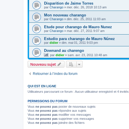
Disparition de Jaime Torres
par
Charango
»
mer. déc. 26, 2018 10:13 am
Mon nouveau charango
par
Charango
»
dim. déc. 25, 2011 11:03 am
Etude pour charango de Mauro Nunez
par
Charango
»
mar. déc. 27, 2011 9:07 am
Estudio para charango de Mauro Núnez
par
didier
»
dim. mai 01, 2011 9:03 pm
Downand au charengo
par
didier
»
sam. avr. 23, 2011 10:48 am
Nouveau sujet
Retourner à l’index du forum
QUI EST EN LIGNE
Utilisateurs parcourant ce forum : Aucun utilisateur enregistré et 4 invités
PERMISSIONS DU FORUM
Vous
ne pouvez pas
poster de nouveaux sujets
Vous
ne pouvez pas
répondre aux sujets
Vous
ne pouvez pas
modifier vos messages
Vous
ne pouvez pas
supprimer vos messages
Vous
ne pouvez pas
joindre des fichiers