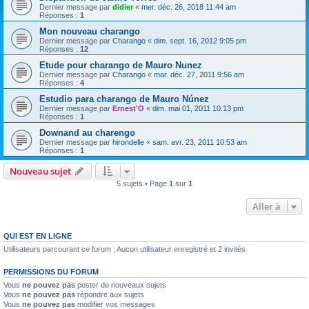
Dernier message par
didier
«
mer. déc. 26, 2018 11:44 am
Réponses :
1
Mon nouveau charango
Dernier message par
Charango
«
dim. sept. 16, 2012 9:05 pm
Réponses :
12
Etude pour charango de Mauro Nunez
Dernier message par
Charango
«
mar. déc. 27, 2011 9:56 am
Réponses :
4
Estudio para charango de Mauro Núnez
Dernier message par
Ernest'O
«
dim. mai 01, 2011 10:13 pm
Réponses :
1
Downand au charengo
Dernier message par
hirondelle
«
sam. avr. 23, 2011 10:53 am
Réponses :
1
Nouveau sujet
5 sujets • Page
1
sur
1
Aller à
QUI EST EN LIGNE
Utilisateurs parcourant ce forum : Aucun utilisateur enregistré et 2 invités
PERMISSIONS DU FORUM
Vous
ne pouvez pas
poster de nouveaux sujets
Vous
ne pouvez pas
répondre aux sujets
Vous
ne pouvez pas
modifier vos messages