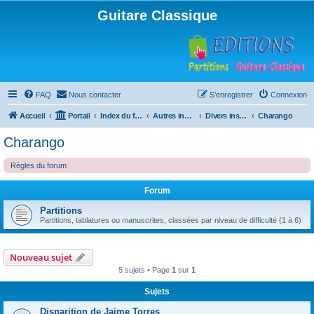
Guitare Classique
FAQ
Nous contacter
S’enregistrer
Connexion
Accueil
Portail
Index du forum
Autres instruments à cordes pincées, ou styles
Divers instruments
Charango
Charango
Règles du forum
Forum
Partitions
Partitions, tablatures ou manuscrites, classées par niveau de difficulté (1 à 6)
Nouveau sujet
5 sujets • Page
1
sur
1
Sujets
Disparition de Jaime Torres