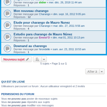
Dernier message par
didier
«
mer. déc. 26, 2018 11:44 am
Réponses :
1
Mon nouveau charango
Dernier message par
Charango
«
dim. sept. 16, 2012 9:05 pm
Réponses :
12
Etude pour charango de Mauro Nunez
Dernier message par
Charango
«
mar. déc. 27, 2011 9:56 am
Réponses :
4
Estudio para charango de Mauro Núnez
Dernier message par
Ernest'O
«
dim. mai 01, 2011 10:13 pm
Réponses :
1
Downand au charengo
Dernier message par
hirondelle
«
sam. avr. 23, 2011 10:53 am
Réponses :
1
Nouveau sujet
5 sujets • Page
1
sur
1
Aller à
QUI EST EN LIGNE
Utilisateurs parcourant ce forum : Aucun utilisateur enregistré et 2 invités
PERMISSIONS DU FORUM
Vous
ne pouvez pas
poster de nouveaux sujets
Vous
ne pouvez pas
répondre aux sujets
Vous
ne pouvez pas
modifier vos messages