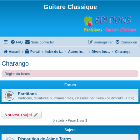
Guitare Classique
FAQ
Nous contacter
S’enregistrer
Connexion
Accueil
Portail
Index du forum
Autres instruments à cordes pincées, ou styles
Divers instruments
Charango
Charango
Règles du forum
Forum
Partitions
Partitions, tablatures ou manuscrites, classées par niveau de difficulté (1 à 6)
Nouveau sujet
5 sujets • Page
1
sur
1
Sujets
Disparition de Jaime Torres