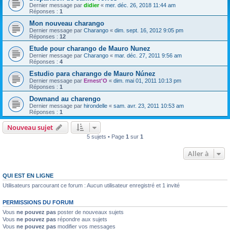
Dernier message par
didier
«
mer. déc. 26, 2018 11:44 am
Réponses :
1
Mon nouveau charango
Dernier message par
Charango
«
dim. sept. 16, 2012 9:05 pm
Réponses :
12
Etude pour charango de Mauro Nunez
Dernier message par
Charango
«
mar. déc. 27, 2011 9:56 am
Réponses :
4
Estudio para charango de Mauro Núnez
Dernier message par
Ernest'O
«
dim. mai 01, 2011 10:13 pm
Réponses :
1
Downand au charengo
Dernier message par
hirondelle
«
sam. avr. 23, 2011 10:53 am
Réponses :
1
Nouveau sujet
5 sujets • Page
1
sur
1
Aller à
QUI EST EN LIGNE
Utilisateurs parcourant ce forum : Aucun utilisateur enregistré et 1 invité
PERMISSIONS DU FORUM
Vous
ne pouvez pas
poster de nouveaux sujets
Vous
ne pouvez pas
répondre aux sujets
Vous
ne pouvez pas
modifier vos messages