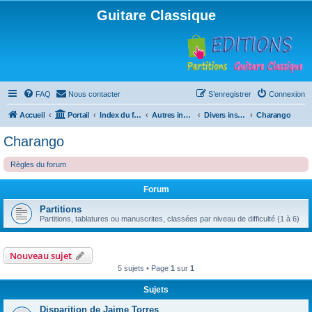
Guitare Classique
FAQ
Nous contacter
S’enregistrer
Connexion
Accueil
Portail
Index du forum
Autres instruments à cordes pincées, ou styles
Divers instruments
Charango
Charango
Règles du forum
Forum
Partitions
Partitions, tablatures ou manuscrites, classées par niveau de difficulté (1 à 6)
Nouveau sujet
5 sujets • Page
1
sur
1
Sujets
Disparition de Jaime Torres