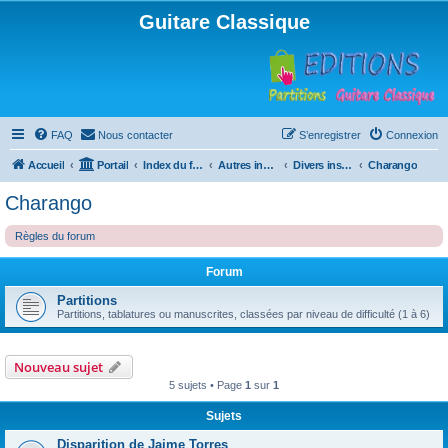
Guitare Classique
FAQ
Nous contacter
S’enregistrer
Connexion
Accueil
Portail
Index du forum
Autres instruments à cordes pincées, ou styles
Divers instruments
Charango
Charango
Règles du forum
Forum
Partitions
Partitions, tablatures ou manuscrites, classées par niveau de difficulté (1 à 6)
Nouveau sujet
5 sujets • Page
1
sur
1
Sujets
Disparition de Jaime Torres