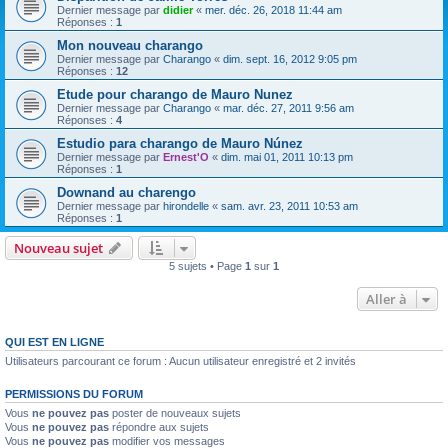
Dernier message par
didier
«
mer. déc. 26, 2018 11:44 am
Réponses :
1
Mon nouveau charango
Dernier message par
Charango
«
dim. sept. 16, 2012 9:05 pm
Réponses :
12
Etude pour charango de Mauro Nunez
Dernier message par
Charango
«
mar. déc. 27, 2011 9:56 am
Réponses :
4
Estudio para charango de Mauro Núnez
Dernier message par
Ernest'O
«
dim. mai 01, 2011 10:13 pm
Réponses :
1
Downand au charengo
Dernier message par
hirondelle
«
sam. avr. 23, 2011 10:53 am
Réponses :
1
Nouveau sujet
5 sujets • Page
1
sur
1
Aller à
QUI EST EN LIGNE
Utilisateurs parcourant ce forum : Aucun utilisateur enregistré et 2 invités
PERMISSIONS DU FORUM
Vous
ne pouvez pas
poster de nouveaux sujets
Vous
ne pouvez pas
répondre aux sujets
Vous
ne pouvez pas
modifier vos messages