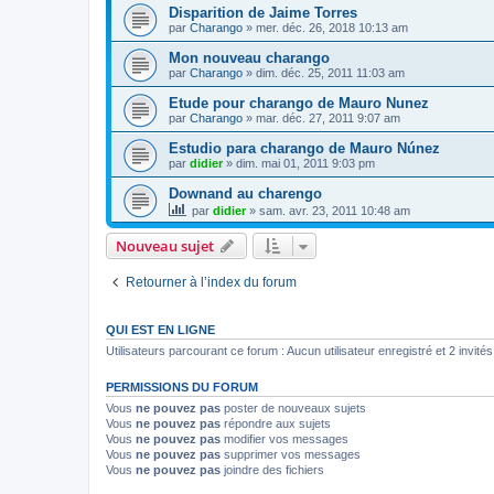
Disparition de Jaime Torres
par
Charango
»
mer. déc. 26, 2018 10:13 am
Mon nouveau charango
par
Charango
»
dim. déc. 25, 2011 11:03 am
Etude pour charango de Mauro Nunez
par
Charango
»
mar. déc. 27, 2011 9:07 am
Estudio para charango de Mauro Núnez
par
didier
»
dim. mai 01, 2011 9:03 pm
Downand au charengo
par
didier
»
sam. avr. 23, 2011 10:48 am
Nouveau sujet
Retourner à l’index du forum
QUI EST EN LIGNE
Utilisateurs parcourant ce forum : Aucun utilisateur enregistré et 2 invités
PERMISSIONS DU FORUM
Vous
ne pouvez pas
poster de nouveaux sujets
Vous
ne pouvez pas
répondre aux sujets
Vous
ne pouvez pas
modifier vos messages
Vous
ne pouvez pas
supprimer vos messages
Vous
ne pouvez pas
joindre des fichiers