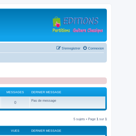
S’enregistrer
Connexion
MESSAGES
DERNIER MESSAGE
Pas de message
M
0
e
s
5 sujets • Page
1
sur
1
s
VUES
DERNIER MESSAGE
a