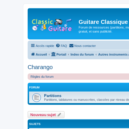
Guitare Classique
Forum de ressources (partitions, mu
gratuit, et sans publicité.
Accès rapide
FAQ
Nous contacter
Accueil
Portail
Index du forum
Autres instruments 
Charango
Règles du forum
FORUM
Partitions
Partitions, tablatures ou manuscrites, classées par niveau de d
Nouveau sujet
SUJETS