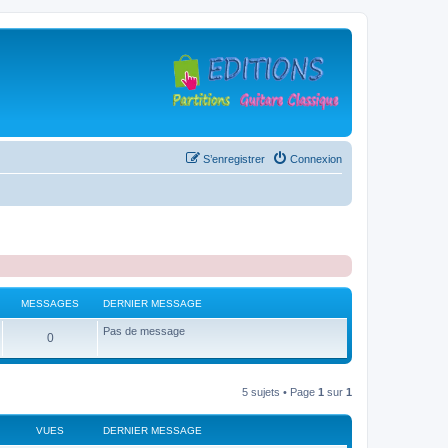
S’enregistrer
Connexion
MESSAGES
DERNIER MESSAGE
Pas de message
M
0
e
s
5 sujets • Page
1
sur
1
s
VUES
DERNIER MESSAGE
a