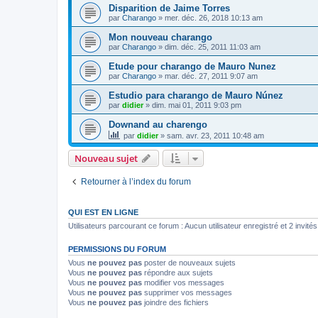
Disparition de Jaime Torres
par
Charango
»
mer. déc. 26, 2018 10:13 am
Mon nouveau charango
par
Charango
»
dim. déc. 25, 2011 11:03 am
Etude pour charango de Mauro Nunez
par
Charango
»
mar. déc. 27, 2011 9:07 am
Estudio para charango de Mauro Núnez
par
didier
»
dim. mai 01, 2011 9:03 pm
Downand au charengo
par
didier
»
sam. avr. 23, 2011 10:48 am
Nouveau sujet
Retourner à l’index du forum
QUI EST EN LIGNE
Utilisateurs parcourant ce forum : Aucun utilisateur enregistré et 2 invités
PERMISSIONS DU FORUM
Vous
ne pouvez pas
poster de nouveaux sujets
Vous
ne pouvez pas
répondre aux sujets
Vous
ne pouvez pas
modifier vos messages
Vous
ne pouvez pas
supprimer vos messages
Vous
ne pouvez pas
joindre des fichiers