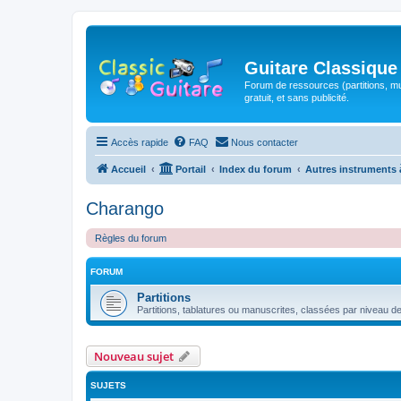
Guitare Classique
Forum de ressources (partitions, mu
gratuit, et sans publicité.
Accès rapide
FAQ
Nous contacter
Accueil
Portail
Index du forum
Autres instruments 
Charango
Règles du forum
FORUM
Partitions
Partitions, tablatures ou manuscrites, classées par niveau de d
Nouveau sujet
SUJETS